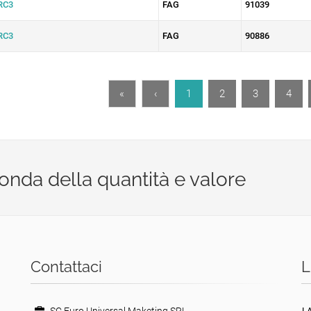
RC3
FAG
91039
RC3
FAG
90886
«
‹
1
2
3
4
econda della quantità e valore
Contattaci
L
L