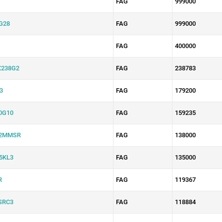
FAG
999000
G28
FAG
999000
FAG
400000
238G2
FAG
238783
3
FAG
179200
0G10
FAG
159235
2MMSR
FAG
138000
5KL3
FAG
135000
R
FAG
119367
SRC3
FAG
118884