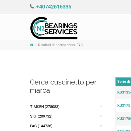
+40742616335
Risultati di ricerca dopo: FAG
Cerca cuscinetto per
Serie di
marca
KU3135
KU3175
TIMKEN (278083)
SKF (209732)
KU3175
FAG (144736)