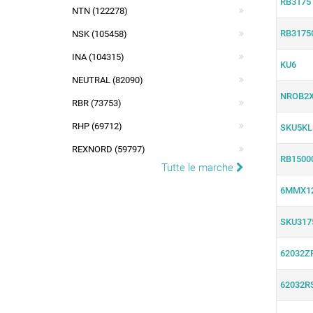
RB3175
NTN (122278)
RB3175
NSK (105458)
INA (104315)
KU6
NEUTRAL (82090)
NROB2X
RBR (73753)
RHP (69712)
SKU5KL
REXNORD (59797)
RB1500
Tutte le marche
6MMX1
SKU317
62032Z
62032R