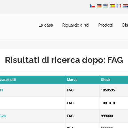
La casa
Riguardo a noi
Prodotti
Dis
Risultati di ricerca dopo: FAG
 cuscinetti
Marca
Stock
41
FAG
1050595
FAG
1001010
G28
FAG
999000