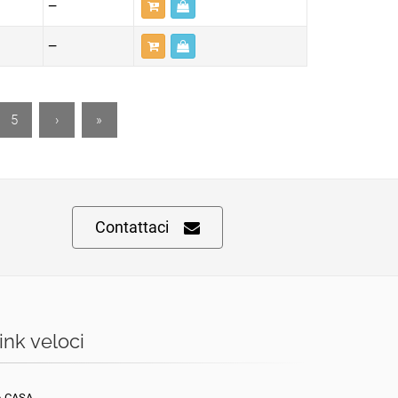
—
—
5
›
»
Contattaci
ink veloci
A CASA