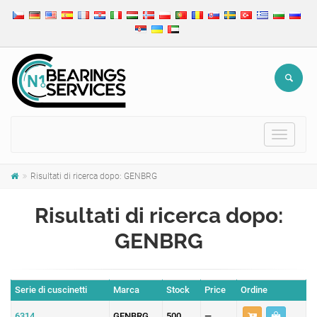
Toggle
navigat
Risultati di ricerca dopo: GENBRG
Risultati di ricerca dopo:
GENBRG
Serie di cuscinetti
Marca
Stock
Price
Ordine
6314
GENBRG
500
—