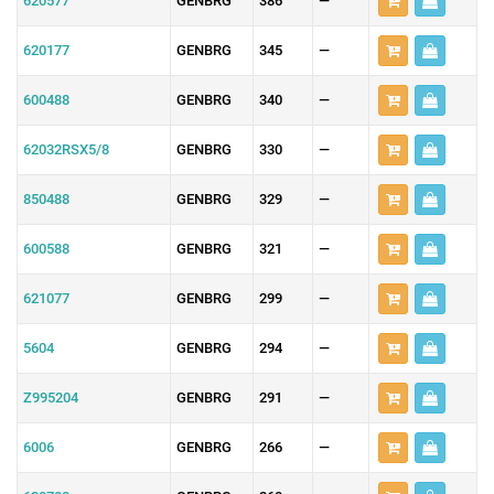
620577
GENBRG
386
—
620177
GENBRG
345
—
600488
GENBRG
340
—
62032RSX5/8
GENBRG
330
—
850488
GENBRG
329
—
600588
GENBRG
321
—
621077
GENBRG
299
—
5604
GENBRG
294
—
Z995204
GENBRG
291
—
6006
GENBRG
266
—