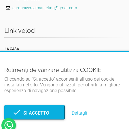
eurouniversalmarketing@gmail.com
Link veloci
LA CASA
TERMINI E CONDIZIONI
POLITICA SULLA RISERVATEZZA
Rulmenți de vânzare utilizza COOKIE
POLITICA SUI COOKIE
Cliccando su "Sì, accetto" acconsenti all'uso dei cookie
installati nel sito. Vengono utilizzati per offrirti la migliore
CONTATTO
esperienza di navigazione possibile.
SI ACCETTO
Dettagli
© Rulmenți de vânzare 2026. Tutti i diritti riservati.
Sviluppato da
TWS.