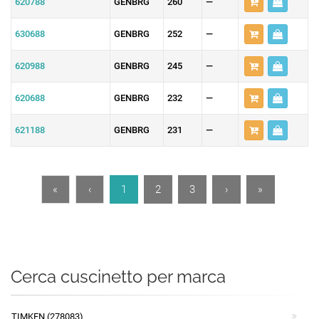
620788
GENBRG
260
—
630688
GENBRG
252
—
620988
GENBRG
245
—
620688
GENBRG
232
—
621188
GENBRG
231
—
«
‹
1
2
3
›
»
Cerca cuscinetto per marca
TIMKEN (278083)