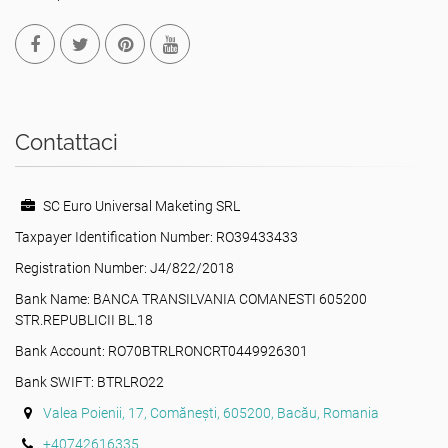
Contattaci
SC Euro Universal Maketing SRL
Taxpayer Identification Number: RO39433433
Registration Number: J4/822/2018
Bank Name: BANCA TRANSILVANIA COMANESTI 605200
STR.REPUBLICII BL.18
Bank Account: RO70BTRLRONCRT0449926301
Bank SWIFT: BTRLRO22
Valea Poienii, 17, Comănești, 605200, Bacău, Romania
+40742616335