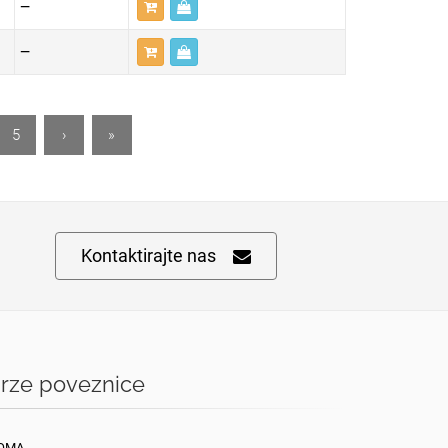
—
—
5
›
»
Kontaktirajte nas
rze poveznice
OMA