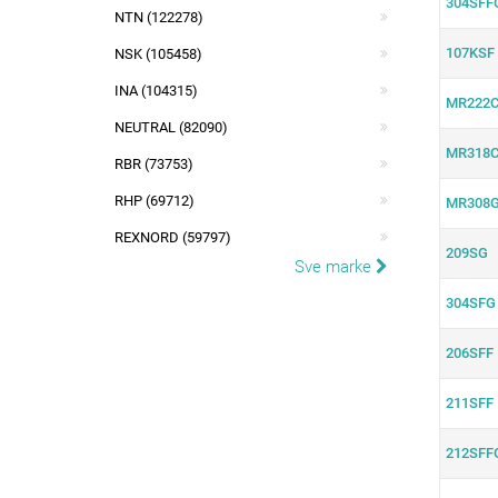
304SFF
NTN (122278)
107KSF
NSK (105458)
INA (104315)
MR222
NEUTRAL (82090)
MR318
RBR (73753)
RHP (69712)
MR308
REXNORD (59797)
209SG
Sve marke
304SFG
206SFF
211SFF
212SFF