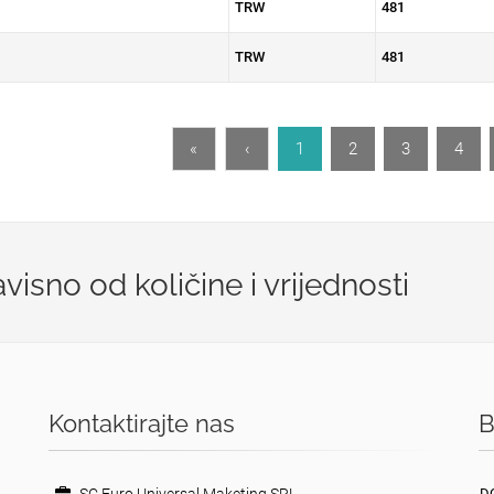
TRW
481
TRW
481
«
‹
1
2
3
4
isno od količine i vrijednosti
Kontaktirajte nas
B
D