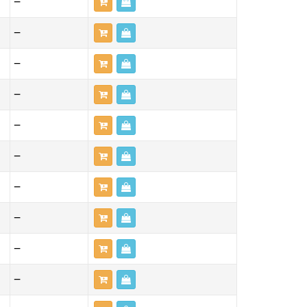
—
—
—
—
—
—
—
—
—
—