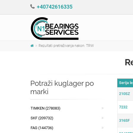
+40742616335
Rezultati pretraživanja nakon: TRW
R
Potraži kuglager po
Serija l
marki
210SZ
7232
TIMKEN (278083)
SKF (209732)
316SF
FAG (144736)