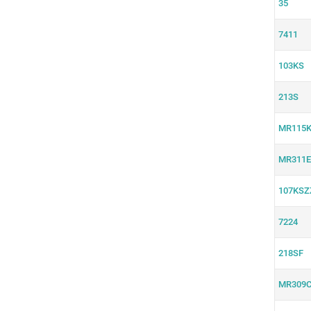
35
7411
103KS
213S
MR115K
MR311E
107KSZ
7224
218SF
MR309