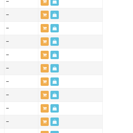
—
—
—
—
—
—
—
—
—
—