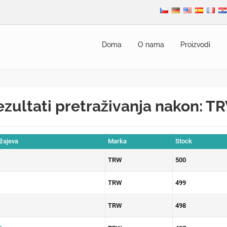
Doma
O nama
Proizvodi
ezultati pretraživanja nakon: T
ežajeva
Marka
Stock
TRW
500
TRW
499
TRW
498