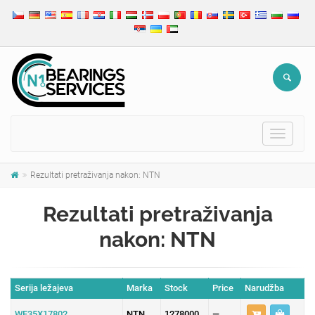
Toggle
navigat
Rezultati pretraživanja nakon: NTN
Rezultati pretraživanja
nakon: NTN
Serija ležajeva
Marka
Stock
Price
Narudžba
WF35X17802
NTN
1278000
—