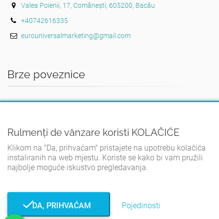
Valea Poienii, 17, Comănești, 605200, Bacău
+40742616335
eurouniversalmarketing@gmail.com
Brze poveznice
DOMA
UVJETI I ODREDBE
Rulmenți de vânzare koristi KOLAČIĆE
POLITIKA PRIVATNOSTI
Klikom na "Da, prihvaćam" pristajete na upotrebu kolačića
PRAVILA O KOLAČIĆIMA
instaliranih na web mjestu. Koriste se kako bi vam pružili
KONTAKT
najbolje moguće iskustvo pregledavanja.
DA, PRIHVAĆAM
Pojedinosti