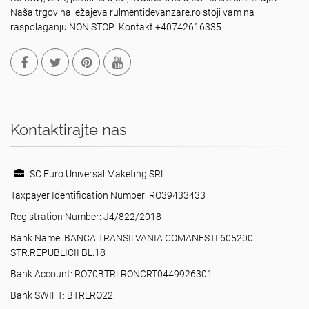
Naša trgovina ležajeva rulmentidevanzare.ro stoji vam na
raspolaganju NON STOP: Kontakt +40742616335
Kontaktirajte nas
SC Euro Universal Maketing SRL
Taxpayer Identification Number: RO39433433
Registration Number: J4/822/2018
Bank Name: BANCA TRANSILVANIA COMANESTI 605200
STR.REPUBLICII BL.18
Bank Account: RO70BTRLRONCRT0449926301
Bank SWIFT: BTRLRO22