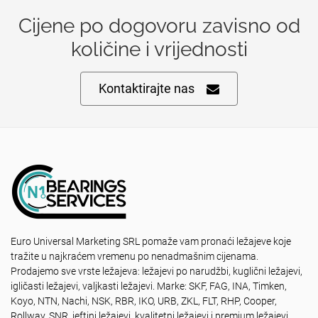
Cijene po dogovoru zavisno od
količine i vrijednosti
Kontaktirajte nas
Euro Universal Marketing SRL pomaže vam pronaći ležajeve koje
tražite u najkraćem vremenu po nenadmašnim cijenama.
Prodajemo sve vrste ležajeva: ležajevi po narudžbi, kuglični ležajevi,
igličasti ležajevi, valjkasti ležajevi. Marke: SKF, FAG, INA, Timken,
Koyo, NTN, Nachi, NSK, RBR, IKO, URB, ZKL, FLT, RHP, Cooper,
Rollway, SNR, jeftini ležajevi, kvalitetni ležajevi i premium ležajevi.