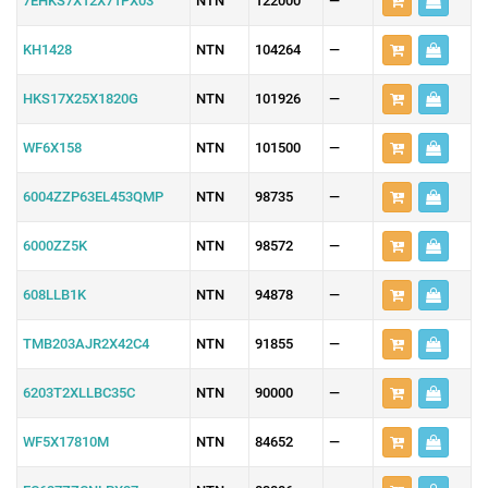
7EHKS7X12X71PX03
NTN
122000
—
KH1428
NTN
104264
—
HKS17X25X1820G
NTN
101926
—
WF6X158
NTN
101500
—
6004ZZP63EL453QMP
NTN
98735
—
6000ZZ5K
NTN
98572
—
608LLB1K
NTN
94878
—
TMB203AJR2X42C4
NTN
91855
—
6203T2XLLBC35C
NTN
90000
—
WF5X17810M
NTN
84652
—