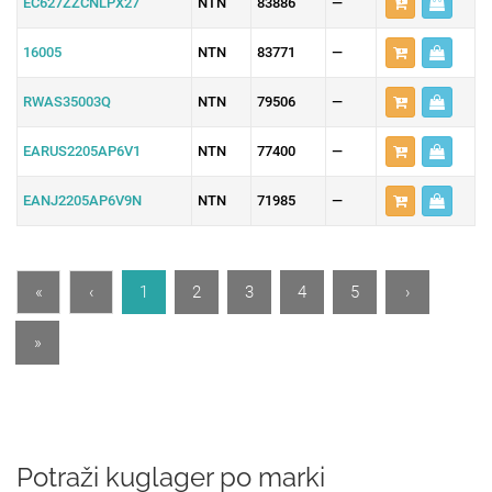
EC627ZZCNLPX27
NTN
83886
—
16005
NTN
83771
—
RWAS35003Q
NTN
79506
—
EARUS2205AP6V1
NTN
77400
—
EANJ2205AP6V9N
NTN
71985
—
«
‹
1
2
3
4
5
›
»
Potraži kuglager po marki