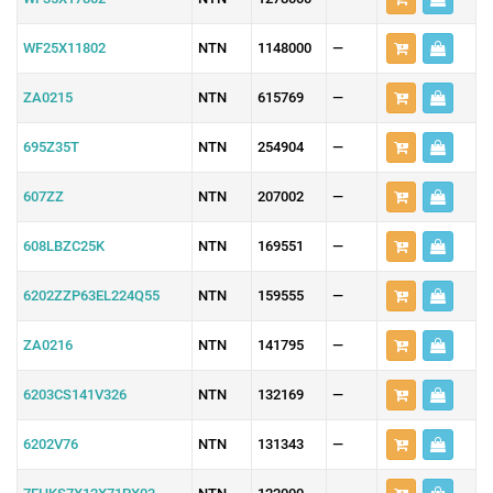
WF25X11802
NTN
1148000
—
ZA0215
NTN
615769
—
695Z35T
NTN
254904
—
607ZZ
NTN
207002
—
608LBZC25K
NTN
169551
—
6202ZZP63EL224Q55
NTN
159555
—
ZA0216
NTN
141795
—
6203CS141V326
NTN
132169
—
6202V76
NTN
131343
—