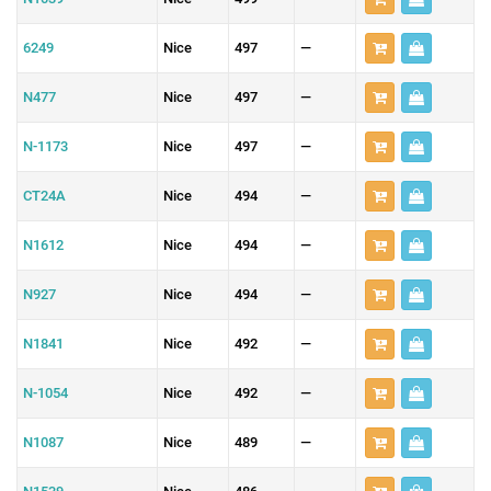
6249
Nice
497
—
N477
Nice
497
—
N-1173
Nice
497
—
CT24A
Nice
494
—
N1612
Nice
494
—
N927
Nice
494
—
N1841
Nice
492
—
N-1054
Nice
492
—
N1087
Nice
489
—