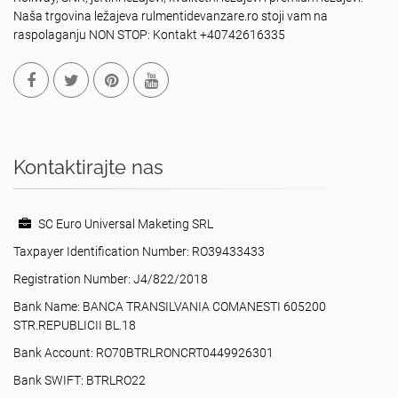
Naša trgovina ležajeva rulmentidevanzare.ro stoji vam na
raspolaganju NON STOP: Kontakt +40742616335
Kontaktirajte nas
SC Euro Universal Maketing SRL
Taxpayer Identification Number: RO39433433
Registration Number: J4/822/2018
Bank Name: BANCA TRANSILVANIA COMANESTI 605200
STR.REPUBLICII BL.18
Bank Account: RO70BTRLRONCRT0449926301
Bank SWIFT: BTRLRO22