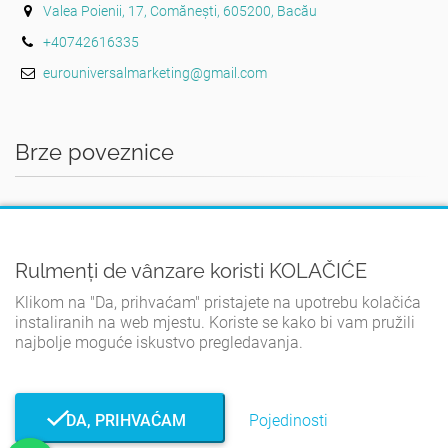
Valea Poienii, 17, Comănești, 605200, Bacău
+40742616335
eurouniversalmarketing@gmail.com
Brze poveznice
DOMA
UVJETI I ODREDBE
Rulmenți de vânzare koristi KOLAČIĆE
POLITIKA PRIVATNOSTI
Klikom na "Da, prihvaćam" pristajete na upotrebu kolačića
PRAVILA O KOLAČIĆIMA
instaliranih na web mjestu. Koriste se kako bi vam pružili
KONTAKT
najbolje moguće iskustvo pregledavanja.
DA, PRIHVAĆAM
Pojedinosti