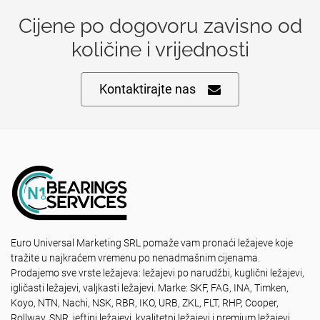
Cijene po dogovoru zavisno od
količine i vrijednosti
Kontaktirajte nas
Euro Universal Marketing SRL pomaže vam pronaći ležajeve koje
tražite u najkraćem vremenu po nenadmašnim cijenama.
Prodajemo sve vrste ležajeva: ležajevi po narudžbi, kuglični ležajevi,
igličasti ležajevi, valjkasti ležajevi. Marke: SKF, FAG, INA, Timken,
Koyo, NTN, Nachi, NSK, RBR, IKO, URB, ZKL, FLT, RHP, Cooper,
Rollway, SNR, jeftini ležajevi, kvalitetni ležajevi i premium ležajevi.