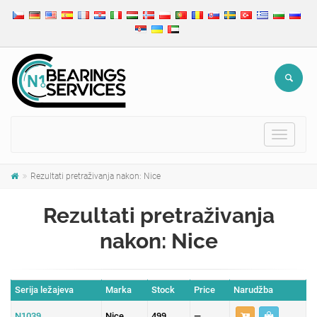
Toggle
navigat
Rezultati pretraživanja nakon: Nice
Rezultati pretraživanja
nakon: Nice
Serija ležajeva
Marka
Stock
Price
Narudžba
N1039
Nice
499
—