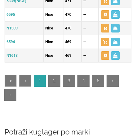
5339(NICE)
Nice
471
—
6595
Nice
470
—
N1509
Nice
470
—
6594
Nice
469
—
N1613
Nice
469
—
«
‹
1
2
3
4
5
›
»
Potraži kuglager po marki