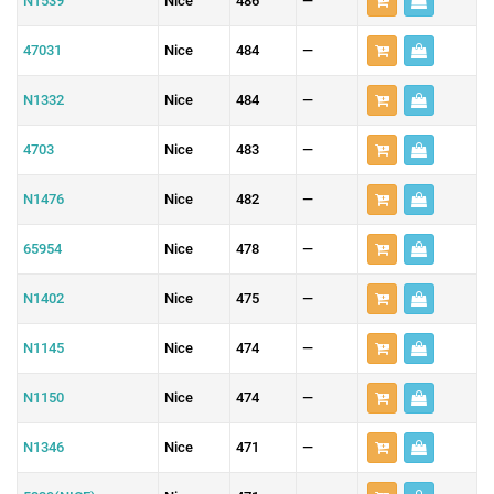
N1539
Nice
486
—
47031
Nice
484
—
N1332
Nice
484
—
4703
Nice
483
—
N1476
Nice
482
—
65954
Nice
478
—
N1402
Nice
475
—
N1145
Nice
474
—
N1150
Nice
474
—
N1346
Nice
471
—