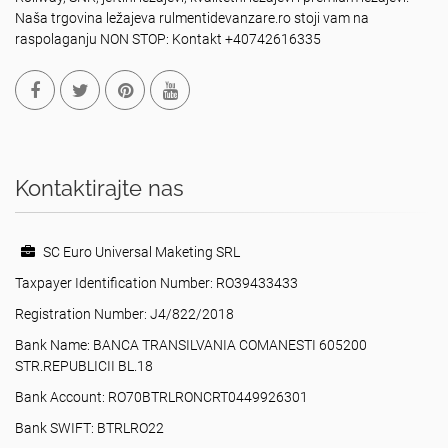
Naša trgovina ležajeva rulmentidevanzare.ro stoji vam na
raspolaganju NON STOP: Kontakt +40742616335
Kontaktirajte nas
SC Euro Universal Maketing SRL
Taxpayer Identification Number: RO39433433
Registration Number: J4/822/2018
Bank Name: BANCA TRANSILVANIA COMANESTI 605200
STR.REPUBLICII BL.18
Bank Account: RO70BTRLRONCRT0449926301
Bank SWIFT: BTRLRO22