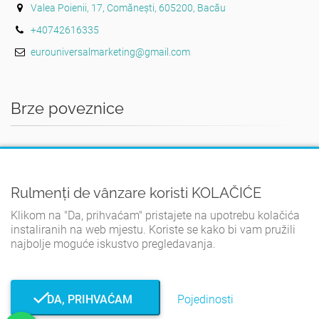
Valea Poienii, 17, Comănești, 605200, Bacău
+40742616335
eurouniversalmarketing@gmail.com
Brze poveznice
DOMA
UVJETI I ODREDBE
Rulmenți de vânzare koristi KOLAČIĆE
POLITIKA PRIVATNOSTI
Klikom na "Da, prihvaćam" pristajete na upotrebu kolačića
PRAVILA O KOLAČIĆIMA
instaliranih na web mjestu. Koriste se kako bi vam pružili
KONTAKT
najbolje moguće iskustvo pregledavanja.
DA, PRIHVAĆAM
Pojedinosti