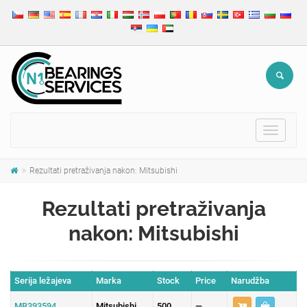
Toggle
navigat
Rezultati pretraživanja nakon: Mitsubishi
Rezultati pretraživanja
nakon: Mitsubishi
Serija ležajeva
Marka
Stock
Price
Narudžba
MB393594
Mitsubishi
500
—