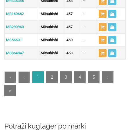
MR334386
Mitsubishi
468
—
MB160662
Mitsubishi
467
—
MB290960
Mitsubishi
467
—
MS566011
Mitsubishi
460
—
MB864847
Mitsubishi
458
—
«
‹
1
2
3
4
5
›
»
Potraži kuglager po marki