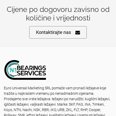
Cijene po dogovoru zavisno od
količine i vrijednosti
Kontaktirajte nas
Euro Universal Marketing SRL pomaže vam pronaći ležajeve koje
tražite u najkraćem vremenu po nenadmašnim cijenama.
Prodajemo sve vrste ležajeva: ležajevi po narudžbi, kuglični ležajevi,
igličasti ležajevi, valjkasti ležajevi. Marke: SKF, FAG, INA, Timken,
Koyo, NTN, Nachi, NSK, RBR, IKO, URB, ZKL, FLT, RHP, Cooper,
Rollway, SNR, jeftini ležajevi, kvalitetni ležajevi i premium ležajevi.