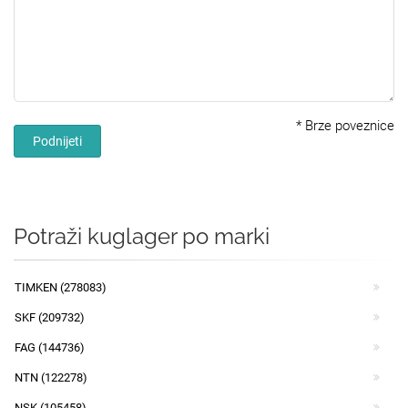
*
Brze poveznice
Podnijeti
Potraži kuglager po marki
TIMKEN (278083)
SKF (209732)
FAG (144736)
NTN (122278)
NSK (105458)