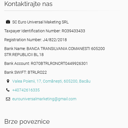
Kontaktirajte nas
SC Euro Universal Maketing SRL
Taxpayer Identification Number: RO39433433
Registration Number: J4/822/2018
Bank Name: BANCA TRANSILVANIA COMANESTI 605200
STR.REPUBLICII BL.18
Bank Account: RO70BTRLRONCRT0449926301
Bank SWIFT: BTRLRO22
Valea Poienii, 17, Comănești, 605200, Bacău
+40742616335
eurouniversalmarketing@gmail.com
Brze poveznice