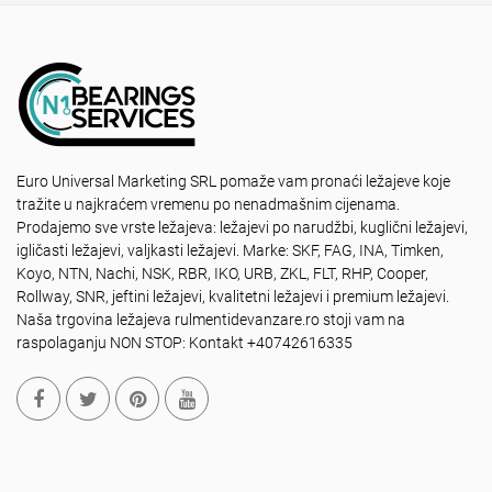
Euro Universal Marketing SRL pomaže vam pronaći ležajeve koje
tražite u najkraćem vremenu po nenadmašnim cijenama.
Prodajemo sve vrste ležajeva: ležajevi po narudžbi, kuglični ležajevi,
igličasti ležajevi, valjkasti ležajevi. Marke: SKF, FAG, INA, Timken,
Koyo, NTN, Nachi, NSK, RBR, IKO, URB, ZKL, FLT, RHP, Cooper,
Rollway, SNR, jeftini ležajevi, kvalitetni ležajevi i premium ležajevi.
Naša trgovina ležajeva rulmentidevanzare.ro stoji vam na
raspolaganju NON STOP: Kontakt +40742616335