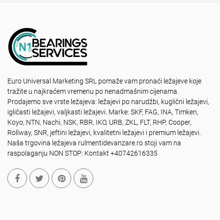
Euro Universal Marketing SRL pomaže vam pronaći ležajeve koje
tražite u najkraćem vremenu po nenadmašnim cijenama.
Prodajemo sve vrste ležajeva: ležajevi po narudžbi, kuglični ležajevi,
igličasti ležajevi, valjkasti ležajevi. Marke: SKF, FAG, INA, Timken,
Koyo, NTN, Nachi, NSK, RBR, IKO, URB, ZKL, FLT, RHP, Cooper,
Rollway, SNR, jeftini ležajevi, kvalitetni ležajevi i premium ležajevi.
Naša trgovina ležajeva rulmentidevanzare.ro stoji vam na
raspolaganju NON STOP: Kontakt +40742616335