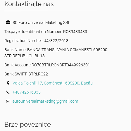
Kontaktirajte nas
SC Euro Universal Maketing SRL
Taxpayer Identification Number: RO39433433
Registration Number: J4/822/2018
Bank Name: BANCA TRANSILVANIA COMANESTI 605200
STR.REPUBLICII BL.18
Bank Account: RO70BTRLRONCRT0449926301
Bank SWIFT: BTRLRO22
Valea Poienii, 17, Comănești, 605200, Bacău
+40742616335
eurouniversalmarketing@gmail.com
Brze poveznice