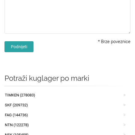
*
Brze poveznice
Podnijeti
Potraži kuglager po marki
TIMKEN (278083)
SKF (209732)
FAG (144736)
NTN (122278)
NSK (105458)