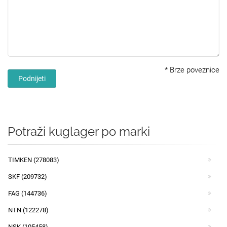
*
Brze poveznice
Podnijeti
Potraži kuglager po marki
TIMKEN (278083)
SKF (209732)
FAG (144736)
NTN (122278)
NSK (105458)