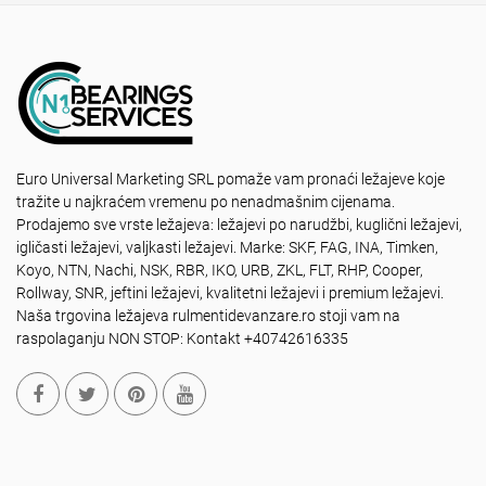
Euro Universal Marketing SRL pomaže vam pronaći ležajeve koje
tražite u najkraćem vremenu po nenadmašnim cijenama.
Prodajemo sve vrste ležajeva: ležajevi po narudžbi, kuglični ležajevi,
igličasti ležajevi, valjkasti ležajevi. Marke: SKF, FAG, INA, Timken,
Koyo, NTN, Nachi, NSK, RBR, IKO, URB, ZKL, FLT, RHP, Cooper,
Rollway, SNR, jeftini ležajevi, kvalitetni ležajevi i premium ležajevi.
Naša trgovina ležajeva rulmentidevanzare.ro stoji vam na
raspolaganju NON STOP: Kontakt +40742616335