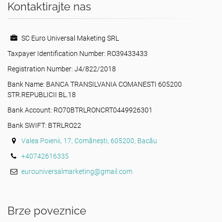
Kontaktirajte nas
SC Euro Universal Maketing SRL
Taxpayer Identification Number: RO39433433
Registration Number: J4/822/2018
Bank Name: BANCA TRANSILVANIA COMANESTI 605200
STR.REPUBLICII BL.18
Bank Account: RO70BTRLRONCRT0449926301
Bank SWIFT: BTRLRO22
Valea Poienii, 17, Comănești, 605200, Bacău
+40742616335
eurouniversalmarketing@gmail.com
Brze poveznice