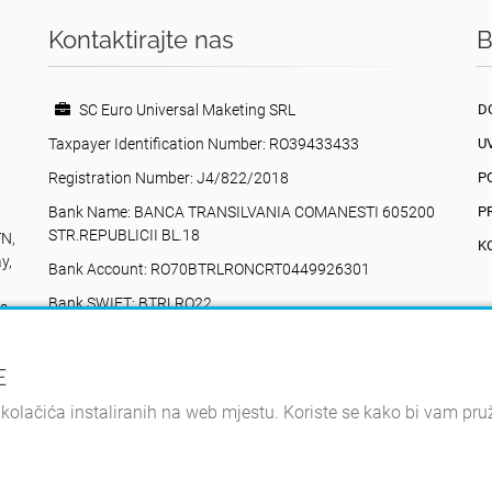
Kontaktirajte nas
B
SC Euro Universal Maketing SRL
D
Taxpayer Identification Number: RO39433433
U
Registration Number: J4/822/2018
P
Bank Name: BANCA TRANSILVANIA COMANESTI 605200
P
STR.REPUBLICII BL.18
TN,
K
y,
Bank Account: RO70BTRLRONCRT0449926301
Bank SWIFT: BTRLRO22
na
Valea Poienii, 17, Comănești, 605200, Bacău
+40742616335
E
eurouniversalmarketing@gmail.com
 kolačića instaliranih na web mjestu. Koriste se kako bi vam pru