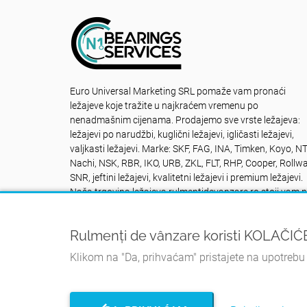
Euro Universal Marketing SRL pomaže vam pronaći
ležajeve koje tražite u najkraćem vremenu po
nenadmašnim cijenama. Prodajemo sve vrste ležajeva:
ležajevi po narudžbi, kuglični ležajevi, igličasti ležajevi,
valjkasti ležajevi. Marke: SKF, FAG, INA, Timken, Koyo, N
Nachi, NSK, RBR, IKO, URB, ZKL, FLT, RHP, Cooper, Rollwa
SNR, jeftini ležajevi, kvalitetni ležajevi i premium ležajevi.
Naša trgovina ležajeva rulmentidevanzare.ro stoji vam 
raspolaganju NON STOP: Kontakt +40742616335
Rulmenți de vânzare koristi KOLAČIĆ
Klikom na "Da, prihvaćam" pristajete na upotrebu