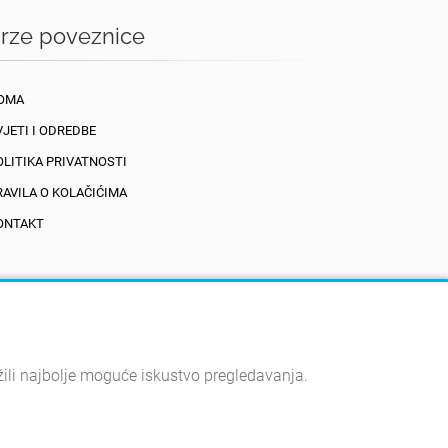
rze poveznice
OMA
VJETI I ODREDBE
OLITIKA PRIVATNOSTI
RAVILA O KOLAČIĆIMA
ONTAKT
žili najbolje moguće iskustvo pregledavanja.