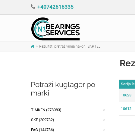
+40742616335
Rezultati pretraživanja nakon: BARTEL
Rez
Potraži kuglager po
Serija l
marki
10623
10612
TIMKEN (278083)
SKF (209732)
FAG (144736)