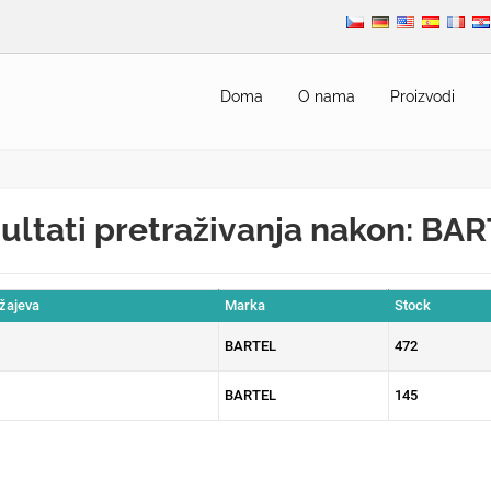
Doma
O nama
Proizvodi
ultati pretraživanja nakon: BA
ežajeva
Marka
Stock
BARTEL
472
BARTEL
145