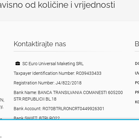
isno od količine i vrijednosti
Kontaktirajte nas
B
SC Euro Universal Maketing SRL
D
Taxpayer Identification Number: RO39433433
U
Registration Number: J4/822/2018
P
Bank Name: BANCA TRANSILVANIA COMANESTI 605200
P
STR.REPUBLICII BL.18
TN,
K
y,
Bank Account: RO70BTRLRONCRT0449926301
Bank SWIFT: BTRLRO22
na
Valea Poienii, 17, Comănești, 605200, Bacău
+40742616335