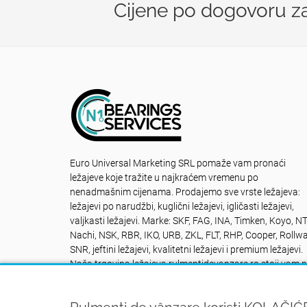
Cijene po dogovoru zav
Euro Universal Marketing SRL pomaže vam pronaći
ležajeve koje tražite u najkraćem vremenu po
nenadmašnim cijenama. Prodajemo sve vrste ležajeva:
ležajevi po narudžbi, kuglični ležajevi, igličasti ležajevi,
valjkasti ležajevi. Marke: SKF, FAG, INA, Timken, Koyo, N
Nachi, NSK, RBR, IKO, URB, ZKL, FLT, RHP, Cooper, Rollwa
SNR, jeftini ležajevi, kvalitetni ležajevi i premium ležajevi.
Naša trgovina ležajeva rulmentidevanzare.ro stoji vam 
raspolaganju NON STOP: Kontakt +40742616335