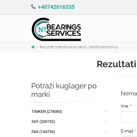
+40742616335
Rezultati pretraživanja nakon: barrett-electronics
Rezultati
Potraži kuglager po
marki
Nema r
Ime
TIMKEN (278083)
SKF (209732)
E-mail
FAG (144736)