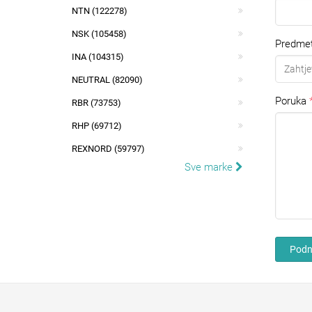
NTN (122278)
NSK (105458)
Predme
INA (104315)
NEUTRAL (82090)
Poruka
RBR (73753)
RHP (69712)
REXNORD (59797)
Sve marke
Podni