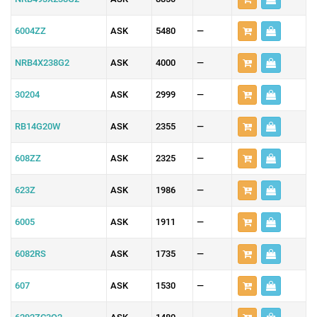
6004ZZ
ASK
5480
—
NRB4X238G2
ASK
4000
—
30204
ASK
2999
—
RB14G20W
ASK
2355
—
608ZZ
ASK
2325
—
623Z
ASK
1986
—
6005
ASK
1911
—
6082RS
ASK
1735
—
607
ASK
1530
—