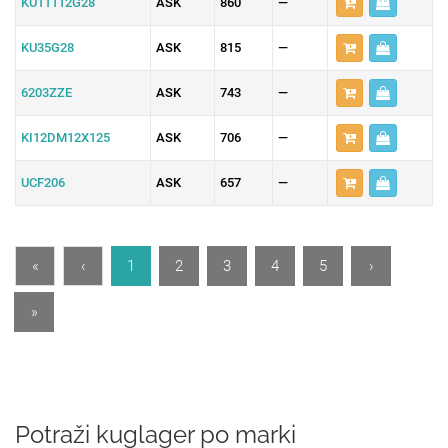
KU11112G28
ASK
860
—
KU35G28
ASK
815
—
6203ZZE
ASK
743
—
KI12DM12X125
ASK
706
—
UCF206
ASK
657
—
«
‹
1
2
3
4
5
›
»
Potraži kuglager po marki