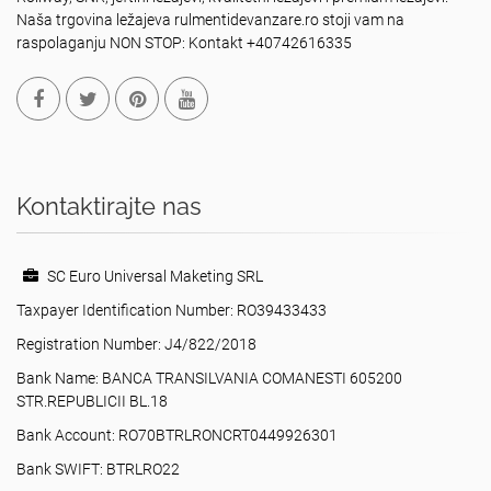
Naša trgovina ležajeva rulmentidevanzare.ro stoji vam na
raspolaganju NON STOP: Kontakt +40742616335
Kontaktirajte nas
SC Euro Universal Maketing SRL
Taxpayer Identification Number: RO39433433
Registration Number: J4/822/2018
Bank Name: BANCA TRANSILVANIA COMANESTI 605200
STR.REPUBLICII BL.18
Bank Account: RO70BTRLRONCRT0449926301
Bank SWIFT: BTRLRO22