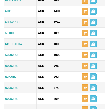
6292ZC3Q2
ASK
1480
—
6011
ASK
1401
—
63052RSQ3
ASK
1247
—
51100
ASK
1095
—
RB10G100W
ASK
1000
—
63002RS
ASK
1000
—
60062RS
ASK
996
—
6272RS
ASK
992
—
62052RS
ASK
874
—
60052RS
ASK
869
—