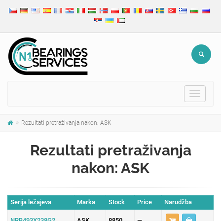
Toggle
navigat
Rezultati pretraživanja nakon: ASK
Rezultati pretraživanja
nakon: ASK
Serija ležajeva
Marka
Stock
Price
Narudžba
NRB493X238G2
ASK
8850
—