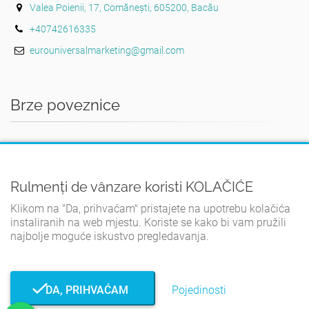
Valea Poienii, 17, Comănești, 605200, Bacău
+40742616335
eurouniversalmarketing@gmail.com
Brze poveznice
DOMA
UVJETI I ODREDBE
Rulmenți de vânzare koristi KOLAČIĆE
POLITIKA PRIVATNOSTI
Klikom na "Da, prihvaćam" pristajete na upotrebu kolačića
PRAVILA O KOLAČIĆIMA
instaliranih na web mjestu. Koriste se kako bi vam pružili
KONTAKT
najbolje moguće iskustvo pregledavanja.
DA, PRIHVAĆAM
Pojedinosti