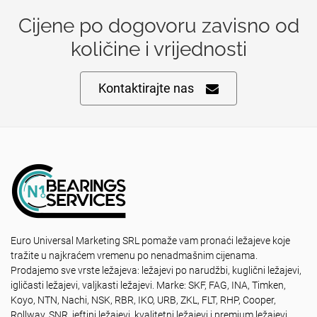
Cijene po dogovoru zavisno od
količine i vrijednosti
Kontaktirajte nas
Euro Universal Marketing SRL pomaže vam pronaći ležajeve koje
tražite u najkraćem vremenu po nenadmašnim cijenama.
Prodajemo sve vrste ležajeva: ležajevi po narudžbi, kuglični ležajevi,
igličasti ležajevi, valjkasti ležajevi. Marke: SKF, FAG, INA, Timken,
Koyo, NTN, Nachi, NSK, RBR, IKO, URB, ZKL, FLT, RHP, Cooper,
Rollway, SNR, jeftini ležajevi, kvalitetni ležajevi i premium ležajevi.