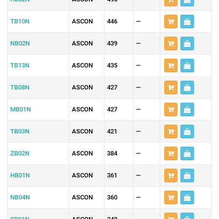
TB10N
ASCON
446
—
NB02N
ASCON
439
—
TB13N
ASCON
435
—
TB08N
ASCON
427
—
MB01N
ASCON
427
—
TB03N
ASCON
421
—
ZB02N
ASCON
384
—
HB01N
ASCON
361
—
NB04N
ASCON
360
—