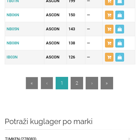
TB01N
ASCON
199
—
NB06N
ASCON
150
—
NB05N
ASCON
143
—
NB08N
ASCON
138
—
IB03N
ASCON
126
—
«
‹
1
2
›
»
Potraži kuglager po marki
TIMKEN (278083)