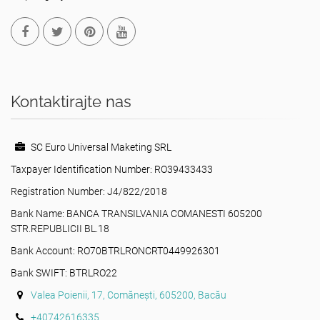
Kontaktirajte nas
SC Euro Universal Maketing SRL
Taxpayer Identification Number: RO39433433
Registration Number: J4/822/2018
Bank Name: BANCA TRANSILVANIA COMANESTI 605200
STR.REPUBLICII BL.18
Bank Account: RO70BTRLRONCRT0449926301
Bank SWIFT: BTRLRO22
Valea Poienii, 17, Comănești, 605200, Bacău
+40742616335