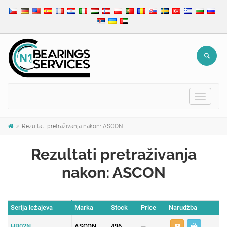
Toggle
navigat
Rezultati pretraživanja nakon: ASCON
Rezultati pretraživanja
nakon: ASCON
Serija ležajeva
Marka
Stock
Price
Narudžba
HB02N
ASCON
496
—