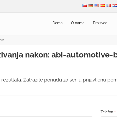
Doma
O nama
Proizvodi
nat
živanja nakon: abi-automotive-
ezultata. Zatražite ponudu za seriju prijavljenu p
Telefon