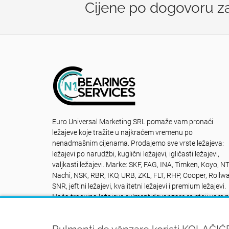
Cijene po dogovoru zav
Euro Universal Marketing SRL pomaže vam pronaći
ležajeve koje tražite u najkraćem vremenu po
nenadmašnim cijenama. Prodajemo sve vrste ležajeva:
ležajevi po narudžbi, kuglični ležajevi, igličasti ležajevi,
valjkasti ležajevi. Marke: SKF, FAG, INA, Timken, Koyo, N
Nachi, NSK, RBR, IKO, URB, ZKL, FLT, RHP, Cooper, Rollwa
SNR, jeftini ležajevi, kvalitetni ležajevi i premium ležajevi.
Naša trgovina ležajeva rulmentidevanzare.ro stoji vam 
raspolaganju NON STOP: Kontakt +40742616335