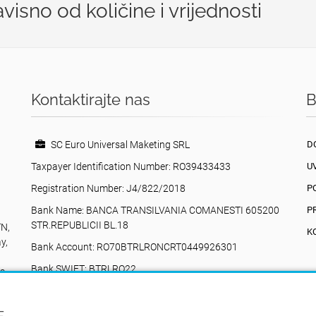
isno od količine i vrijednosti
Kontaktirajte nas
B
SC Euro Universal Maketing SRL
D
Taxpayer Identification Number: RO39433433
U
Registration Number: J4/822/2018
P
Bank Name: BANCA TRANSILVANIA COMANESTI 605200
P
STR.REPUBLICII BL.18
TN,
K
y,
Bank Account: RO70BTRLRONCRT0449926301
Bank SWIFT: BTRLRO22
na
Valea Poienii, 17, Comănești, 605200, Bacău
+40742616335