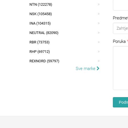
NTN (122278)
NSK (105458)
Predme
INA (104315)
NEUTRAL (82090)
Poruka
RBR (73753)
RHP (69712)
REXNORD (59797)
Sve marke
Podni