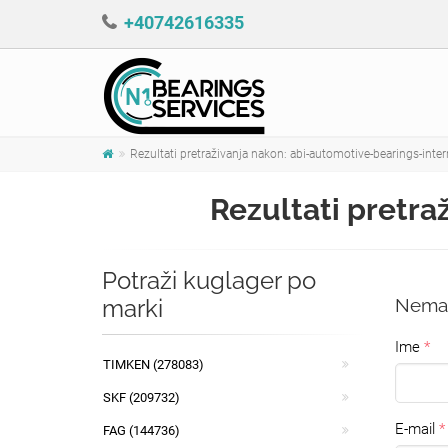
+40742616335
Rezultati pretraživanja nakon: abi-automotive-bearings-inter
Rezultati pretra
Potraži kuglager po
marki
Nema r
Ime
TIMKEN (278083)
SKF (209732)
E-mail
FAG (144736)