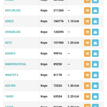
69512RJ3S
Koyo
211260
—
608ZZ
Koyo
184776
1.10
EUR
69582RJ3S
Koyo
120395
—
607Z
Koyo
101900
1.20
EUR
6304C3
Koyo
99916
—
W6R090UYD3A
Koyo
89250
—
W687ST3
Koyo
81178
—
6201RS
Koyo
72520
1.30
EUR
16003
Koyo
63534
2.20
EUR