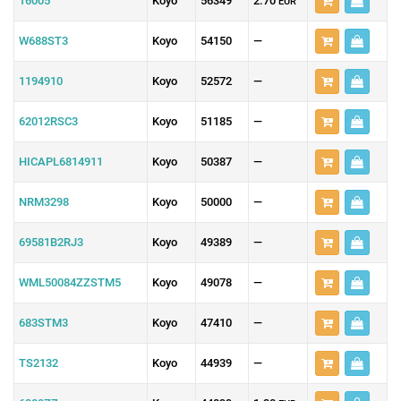
16005
Koyo
56349
2.70
EUR
W688ST3
Koyo
54150
—
1194910
Koyo
52572
—
62012RSC3
Koyo
51185
—
HICAPL6814911
Koyo
50387
—
NRM3298
Koyo
50000
—
69581B2RJ3
Koyo
49389
—
WML50084ZZSTM5
Koyo
49078
—
683STM3
Koyo
47410
—
TS2132
Koyo
44939
—