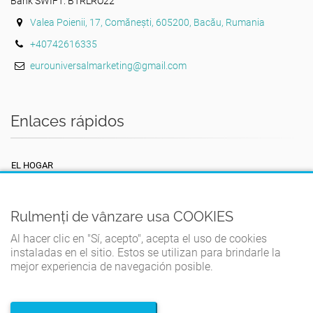
Bank SWIFT: BTRLRO22
Valea Poienii, 17, Comănești, 605200, Bacău, Rumania
+40742616335
eurouniversalmarketing@gmail.com
Enlaces rápidos
EL HOGAR
TÉRMINOS Y CONDICIONES
POLÍTICA DE PRIVACIDAD
Rulmenți de vânzare usa COOKIES
POLÍTICA DE COOKIES
Al hacer clic en "Sí, acepto", acepta el uso de cookies
instaladas en el sitio. Estos se utilizan para brindarle la
CONTACTO
mejor experiencia de navegación posible.