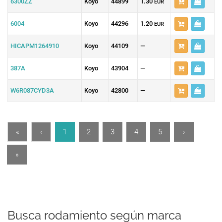
6300ZZ
Koyo
44899
1.30
EUR
6004
Koyo
44296
1.20
EUR
HICAPM1264910
Koyo
44109
—
387A
Koyo
43904
—
W6R087CYD3A
Koyo
42800
—
«
‹
1
2
3
4
5
›
»
Busca rodamiento según marca