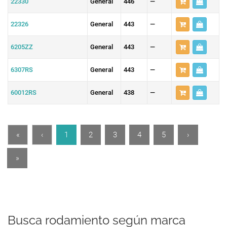
22330
General
446
—
22326
General
443
—
6205ZZ
General
443
—
6307RS
General
443
—
60012RS
General
438
—
«
‹
1
2
3
4
5
›
»
Busca rodamiento según marca