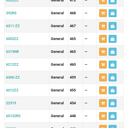
6202ZZ
General
473
—
392RS
General
468
—
6311-ZZ
General
467
—
6003ZZ
General
465
—
6319NR
General
465
—
6212ZZ
General
460
—
6306-ZZ
General
459
—
6012ZZ
General
455
—
22319
General
454
—
60132RS
General
448
—