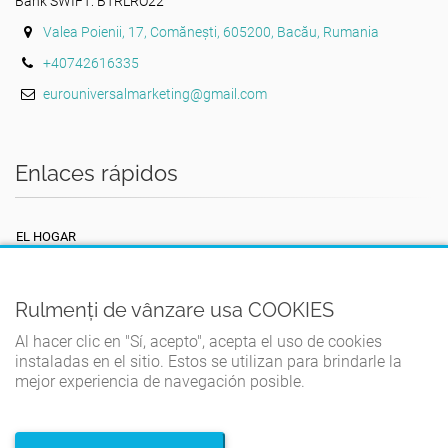
Bank SWIFT: BTRLRO22
Valea Poienii, 17, Comănești, 605200, Bacău, Rumania
+40742616335
eurouniversalmarketing@gmail.com
Enlaces rápidos
EL HOGAR
TÉRMINOS Y CONDICIONES
POLÍTICA DE PRIVACIDAD
Rulmenți de vânzare usa COOKIES
POLÍTICA DE COOKIES
Al hacer clic en "Sí, acepto", acepta el uso de cookies
instaladas en el sitio. Estos se utilizan para brindarle la
CONTACTO
mejor experiencia de navegación posible.