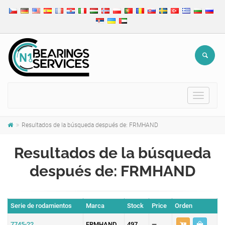
Toggle
navigat
Resultados de la búsqueda después de: FRMHAND
Resultados de la búsqueda
después de: FRMHAND
Serie de rodamientos
Marca
Stock
Price
Orden
7745-22
FRMHAND
497
—