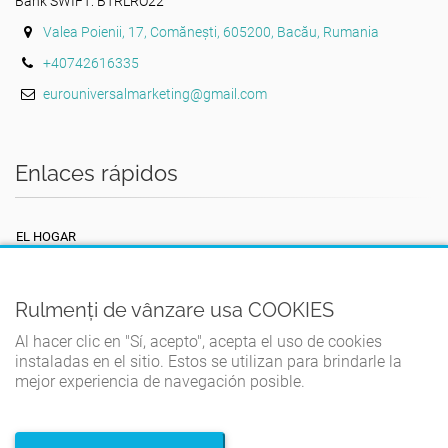
Bank SWIFT: BTRLRO22
Valea Poienii, 17, Comănești, 605200, Bacău, Rumania
+40742616335
eurouniversalmarketing@gmail.com
Enlaces rápidos
EL HOGAR
TÉRMINOS Y CONDICIONES
POLÍTICA DE PRIVACIDAD
Rulmenți de vânzare usa COOKIES
POLÍTICA DE COOKIES
Al hacer clic en "Sí, acepto", acepta el uso de cookies
instaladas en el sitio. Estos se utilizan para brindarle la
CONTACTO
mejor experiencia de navegación posible.