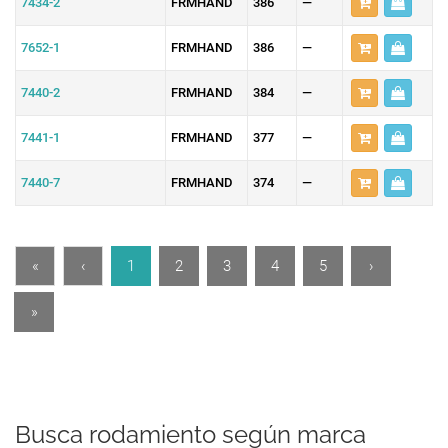
7434-2
FRMHAND
386
—
7652-1
FRMHAND
386
—
7440-2
FRMHAND
384
—
7441-1
FRMHAND
377
—
7440-7
FRMHAND
374
—
«
‹
1
2
3
4
5
›
»
Busca rodamiento según marca