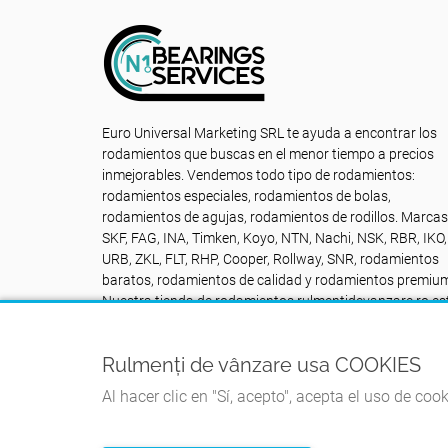
Euro Universal Marketing SRL te ayuda a encontrar los
rodamientos que buscas en el menor tiempo a precios
inmejorables. Vendemos todo tipo de rodamientos:
rodamientos especiales, rodamientos de bolas,
rodamientos de agujas, rodamientos de rodillos. Marcas
SKF, FAG, INA, Timken, Koyo, NTN, Nachi, NSK, RBR, IKO,
URB, ZKL, FLT, RHP, Cooper, Rollway, SNR, rodamientos
baratos, rodamientos de calidad y rodamientos premiu
Nuestra tienda de rodamientos rulmentidevanzare.ro es
a su disposición SIN PARAR: Contacto +40742616335
Rulmenți de vânzare usa COOKIES
Al hacer clic en "Sí, acepto", acepta el uso de coo