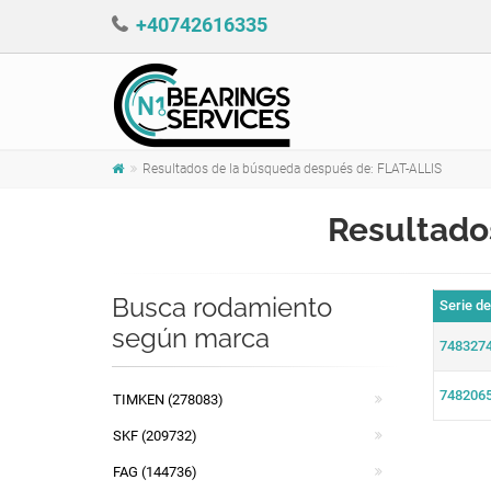
+40742616335
Resultados de la búsqueda después de: FLAT-ALLIS
Resultado
Busca rodamiento
Serie d
según marca
748327
748206
TIMKEN (278083)
SKF (209732)
FAG (144736)