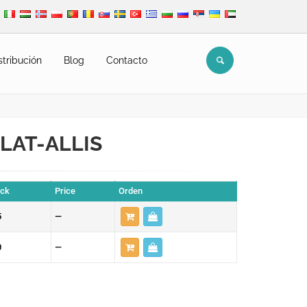
stribución
Blog
Contacto
FLAT-ALLIS
ock
Price
Orden
5
—
0
—