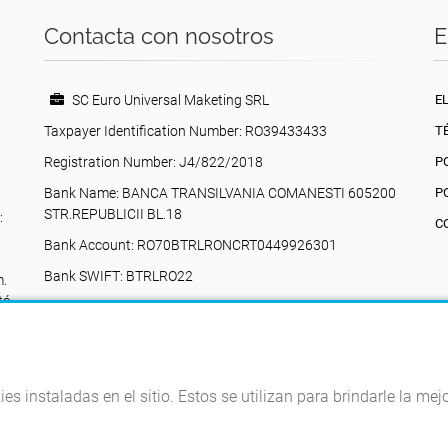
Contacta con nosotros
E
SC Euro Universal Maketing SRL
E
Taxpayer Identification Number: RO39433433
T
Registration Number: J4/822/2018
P
Bank Name: BANCA TRANSILVANIA COMANESTI 605200
P
STR.REPUBLICII BL.18
:
C
Bank Account: RO70BTRLRONCRT0449926301
Bank SWIFT: BTRLRO22
m.
tá
Valea Poienii, 17, Comănești, 605200, Bacău,
Rumania
+40742616335
eurouniversalmarketing@gmail.com
kies instaladas en el sitio. Estos se utilizan para brindarle la m