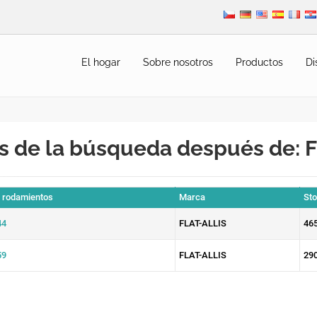
El hogar
Sobre nosotros
Productos
Di
s de la búsqueda después de: 
e rodamientos
Marca
St
44
FLAT-ALLIS
46
59
FLAT-ALLIS
29