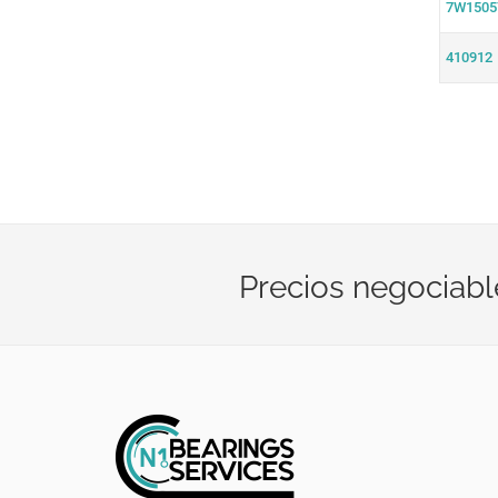
7W1505
410912
Precios negociabl