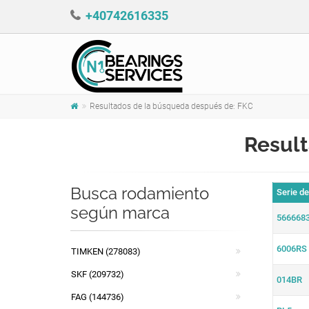
+40742616335
Resultados de la búsqueda después de: FKC
Result
Busca rodamiento
Serie d
según marca
566668
6006RS
TIMKEN (278083)
SKF (209732)
014BR
FAG (144736)