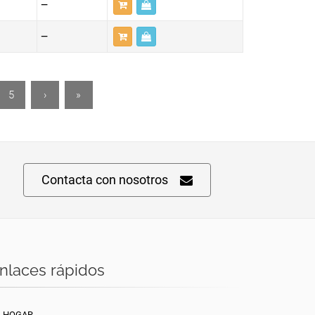
—
—
5
›
»
Contacta con nosotros
nlaces rápidos
L HOGAR