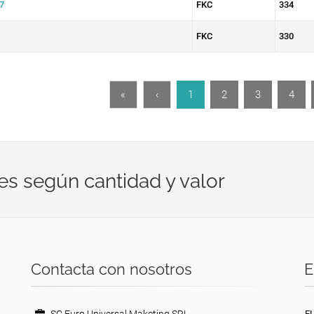
7
FKC
334
FKC
330
«
‹
1
2
3
4
es según cantidad y valor
Contacta con nosotros
E
E