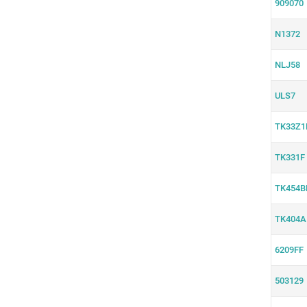
909070
N1372
NLJ58
ULS7
TK33Z1
TK331F
TK454B
TK404A
6209FF
503129