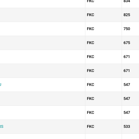
FKC
834
FKC
825
FKC
750
FKC
675
FKC
671
FKC
671
J
FKC
547
FKC
547
FKC
547
RS
FKC
533