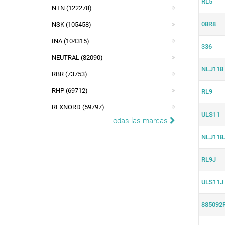
RL5
NTN (122278)
08R8
NSK (105458)
INA (104315)
336
NEUTRAL (82090)
NLJ118
RBR (73753)
RHP (69712)
RL9
REXNORD (59797)
ULS11
Todas las marcas
NLJ118
RL9J
ULS11J
885092