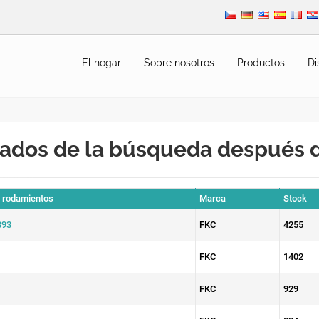
El hogar
Sobre nosotros
Productos
Di
ados de la búsqueda después 
e rodamientos
Marca
Stock
393
FKC
4255
FKC
1402
FKC
929