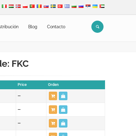
stribución
Blog
Contacto
de: FKC
Price
Orden
—
—
—