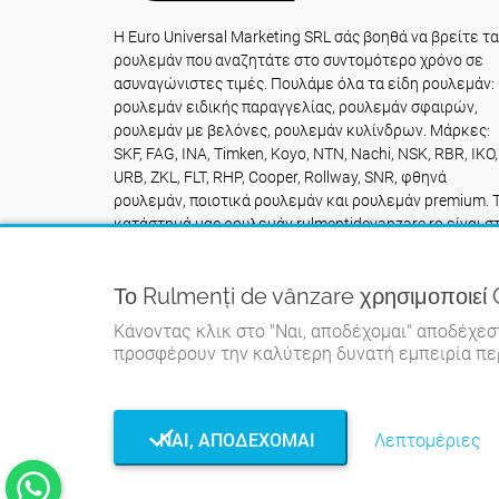
Η Euro Universal Marketing SRL σάς βοηθά να βρείτε τα
ρουλεμάν που αναζητάτε στο συντομότερο χρόνο σε
ασυναγώνιστες τιμές. Πουλάμε όλα τα είδη ρουλεμάν:
ρουλεμάν ειδικής παραγγελίας, ρουλεμάν σφαιρών,
ρουλεμάν με βελόνες, ρουλεμάν κυλίνδρων. Μάρκες:
SKF, FAG, INA, Timken, Koyo, NTN, Nachi, NSK, RBR, IKO,
URB, ZKL, FLT, RHP, Cooper, Rollway, SNR, φθηνά
ρουλεμάν, ποιοτικά ρουλεμάν και ρουλεμάν premium. 
κατάστημά μας ρουλεμάν rulmentidevanzare.ro είναι σ
διάθεσή σας NON STOP: Επικοινωνήστε με
+40742616335
Το Rulmenți de vânzare χρησιμοποιε
Κάνοντας κλικ στο "Ναι, αποδέχομαι" αποδέχεσ
προσφέρουν την καλύτερη δυνατή εμπειρία πε
ΝΑΙ, ΑΠΟΔΈΧΟΜΑΙ
Λεπτομέριες
© Rulme