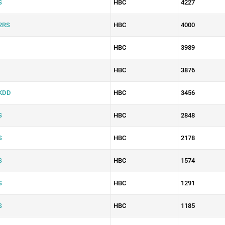
S
HBC
4227
2RS
HBC
4000
HBC
3989
HBC
3876
KDD
HBC
3456
S
HBC
2848
S
HBC
2178
S
HBC
1574
S
HBC
1291
S
HBC
1185