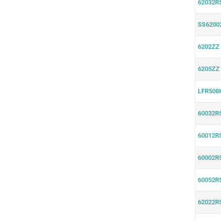
62032R
SS6200
6202ZZ
6205ZZ
LFR508
60032R
60012R
60002R
60052R
62022R