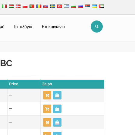
μή
Ιστολόγιο
Επικοινωνία
HBC
Price
Σειρά
—
—
—