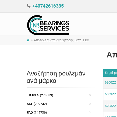
+40742616335
Αποτελέσματα αναζήτησης μετά: HBC
Απ
Αναζήτηση ρουλεμάν
Σειρά ρ
ανά μάρκα
6200ZZ
6003ZZ
TIMKEN (278083)
SKF (209732)
6203ZZ
FAG (144736)