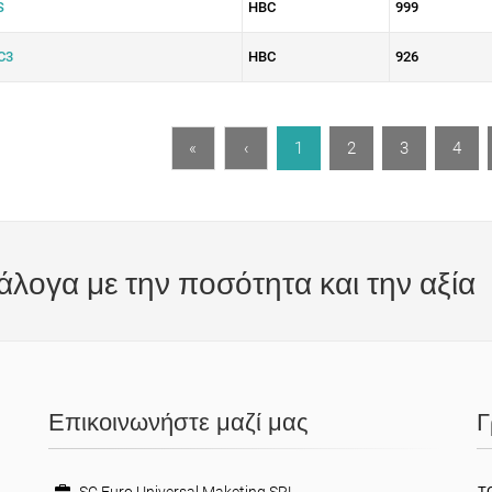
S
HBC
999
C3
HBC
926
«
‹
1
2
3
4
άλογα με την ποσότητα και την αξία
Επικοινωνήστε μαζί μας
Γ
ΤΟ