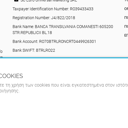
SC Euro Universal Maketing SRL
Taxpayer Identification Number: RO39433433
Ο
Registration Number: J4/822/2018
Π
Bank Name: BANCA TRANSILVANIA COMANESTI 605200
Π
STR.REPUBLICII BL.18
Ε
Bank Account: RO70BTRLRONCRT0449926301
Bank SWIFT: BTRLRO22
Το
τη
Valea Poienii, 17, Comănești, 605200, Bacău,
Ρουμανία
+40742616335
ί COOKIES
eurouniversalmarketing@gmail.com
τε τη χρήση των cookies που είναι εγκατεστημένα στον ιστότ
ριήγησης.
nți de vânzare 2026. Ολα τα δικαιώματα διατηρούνται.
Αναπτύχθηκε α