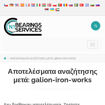
Toggle
navigat
Αποτελέσματα αναζήτησης μετά: galion-iron-works
Αποτελέσματα αναζήτησης
μετά: galion-iron-works
Δεν βρέθηκαν αποτελέσματα. Ζητήστε