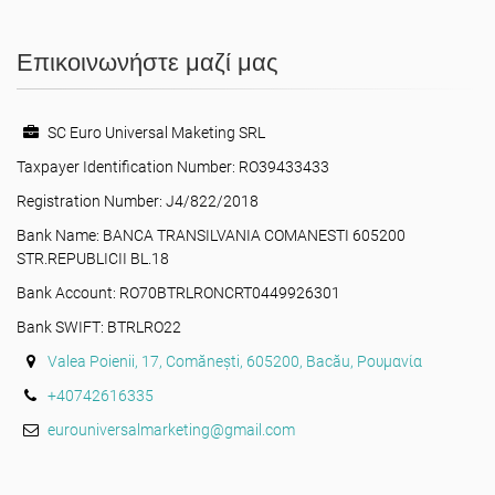
Επικοινωνήστε μαζί μας
SC Euro Universal Maketing SRL
Taxpayer Identification Number: RO39433433
Registration Number: J4/822/2018
Bank Name: BANCA TRANSILVANIA COMANESTI 605200
STR.REPUBLICII BL.18
Bank Account: RO70BTRLRONCRT0449926301
Bank SWIFT: BTRLRO22
Valea Poienii, 17, Comănești, 605200, Bacău, Ρουμανία
+40742616335
eurouniversalmarketing@gmail.com