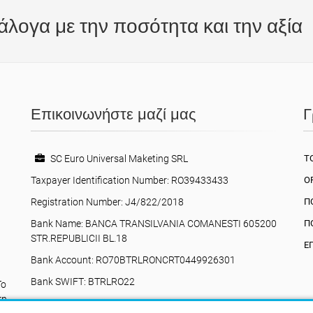
άλογα με την ποσότητα και την αξία
Επικοινωνήστε μαζί μας
Γ
SC Euro Universal Maketing SRL
ΤΟ
Taxpayer Identification Number: RO39433433
Ο
Registration Number: J4/822/2018
Π
Bank Name: BANCA TRANSILVANIA COMANESTI 605200
Π
STR.REPUBLICII BL.18
Ε
Bank Account: RO70BTRLRONCRT0449926301
Bank SWIFT: BTRLRO22
Το
τη
Valea Poienii, 17, Comănești, 605200, Bacău,