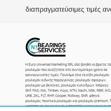
διαπραγματεύσιμες τιμές αν
Η Euro Universal Marketing SRL σάς βοηθά να βρείτε τα
ρουλεμάν που αναζητάτε στο συντομότερο χρόνο σε
ασυναγώνιστες τιμές. Πουλάμε όλα τα είδη ρουλεμάν:
ρουλεμάν ειδικής παραγγελίας, ρουλεμάν σφαιρών,
ρουλεμάν με βελόνες, ρουλεμάν κυλίνδρων. Μάρκες:
SKF, FAG, INA, Timken, Koyo, NTN, Nachi, NSK, RBR, IKO,
URB, ZKL, FLT, RHP, Cooper, Rollway, SNR, φθηνά
ρουλεμάν, ποιοτικά ρουλεμάν και ρουλεμάν premium. 
κατάστημά μας ρουλεμάν rulmentidevanzare.ro είναι σ