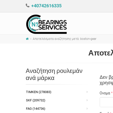
+40742616335
Αποτελέσματα αναζήτησης μετά: boston-gear
Αποτελ
Αναζήτηση ρουλεμάν
ανά μάρκα
Δεν β
χρησι
TIMKEN (278083)
Ονομα
SKF (209732)
FAG (144736)