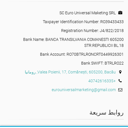
SC Euro Universal Maketing SRL
Taxpayer Identification Number: RO39433433
Registration Number: J4/822/2018
Bank Name: BANCA TRANSILVANIA COMANESTI 605200
STR.REPUBLICII BL.18
Bank Account: RO70BTRLRONCRT0449926301
Bank SWIFT: BTRLRO22
Valea Poienii, 17, Comănești, 605200, Bacău, رومانيا
+40742616335
eurouniversalmarketing@gmail.com
روابط سريعة