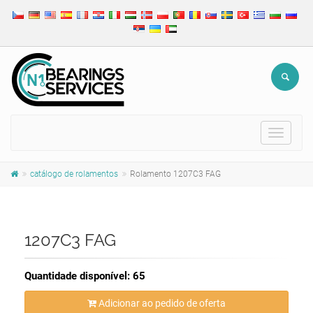
Toggle
navigat
catálogo de rolamentos
Rolamento 1207C3 FAG
1207C3 FAG
Quantidade disponível: 65
Adicionar ao pedido de oferta