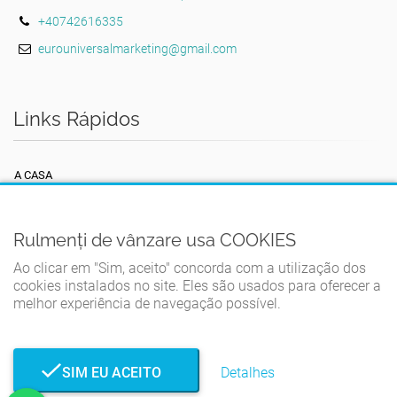
+40742616335
eurouniversalmarketing@gmail.com
Links Rápidos
A CASA
TERMOS E CONDIÇÕES
POLÍTICA DE PRIVACIDADE
Rulmenți de vânzare usa COOKIES
POLÍTICA DE COOKIES
Ao clicar em "Sim, aceito" concorda com a utilização dos
cookies instalados no site. Eles são usados ​​para oferecer a
CONTATO
melhor experiência de navegação possível.
SIM EU ACEITO
Detalhes
© Rulmenți de vânzare 2026. Todos os direitos reservados.