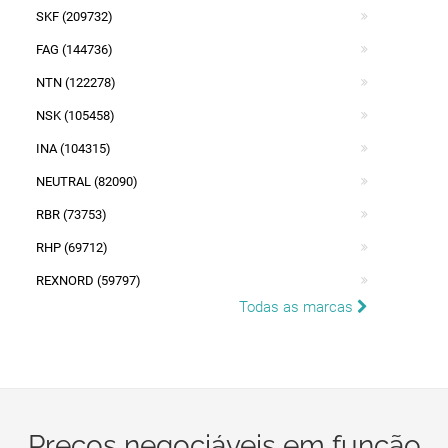
SKF (209732)
FAG (144736)
NTN (122278)
NSK (105458)
INA (104315)
NEUTRAL (82090)
RBR (73753)
RHP (69712)
REXNORD (59797)
Todas as marcas
Preços negociáveis em função