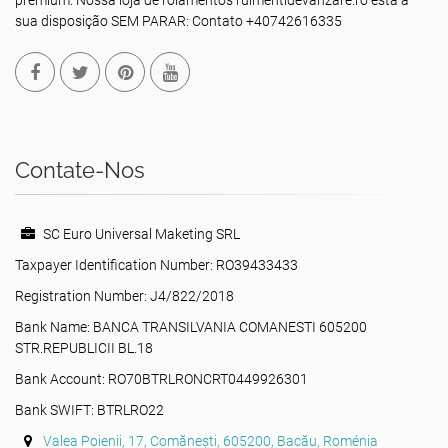
premium. Nossa loja de rolamentos rulmentidevanzare.ro está à
sua disposição SEM PARAR: Contato +40742616335
Contate-Nos
SC Euro Universal Maketing SRL
Taxpayer Identification Number: RO39433433
Registration Number: J4/822/2018
Bank Name: BANCA TRANSILVANIA COMANESTI 605200
STR.REPUBLICII BL.18
Bank Account: RO70BTRLRONCRT0449926301
Bank SWIFT: BTRLRO22
Valea Poienii, 17, Comănești, 605200, Bacău, Roménia