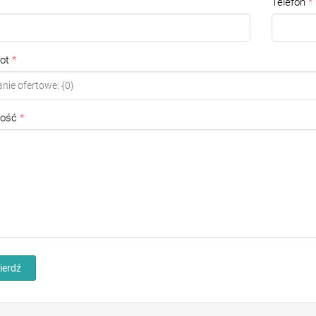
Telefon
ot
ość
ierdź