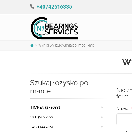
+40742616335
Wyniki wyszukiwania po: mcgill-mb
Wy
Szukaj łożysko po
marce
Nie z
formul
TIMKEN (278083)
Nazwa
SKF (209732)
FAG (144736)