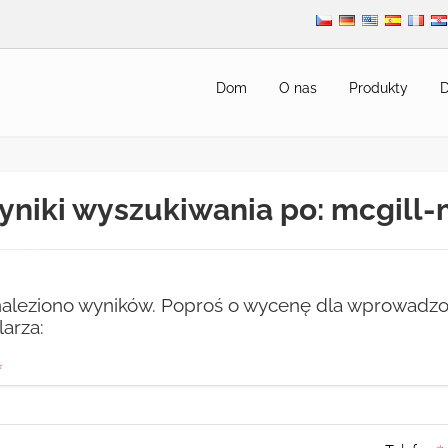
Dom
O nas
Produkty
D
niki wyszukiwania po: mcgill
naleziono wyników. Poproś o wycenę dla wprowadzo
arza: