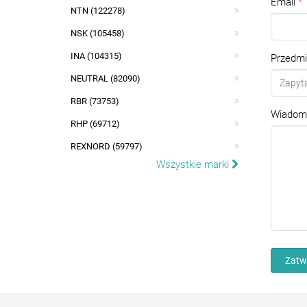
Email
NTN (122278)
NSK (105458)
INA (104315)
Przedmi
NEUTRAL (82090)
RBR (73753)
Wiadom
RHP (69712)
REXNORD (59797)
Wszystkie marki
Zatw