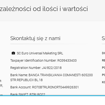
leżności od ilości i wartości
Skontaktuj się z nami
S
SC Euro Universal Maketing SRL
D
Taxpayer Identification Number: RO39433433
R
Registration Number: J4/822/2018
P
Bank Name: BANCA TRANSILVANIA COMANESTI 605200
P
STR.REPUBLICII BL.18
e.
K
BR,
Bank Account: RO70BTRLRONCRT0449926301
Bank SWIFT: BTRLRO22
sz
Valea Poienii, 17, Comănești, 605200, Bacău,