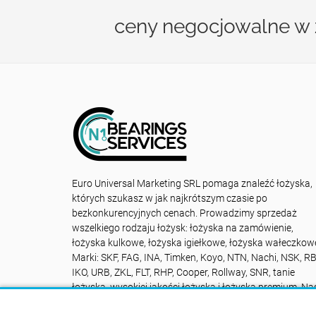
ceny negocjowalne w za
Euro Universal Marketing SRL pomaga znaleźć łożyska,
których szukasz w jak najkrótszym czasie po
bezkonkurencyjnych cenach. Prowadzimy sprzedaż
wszelkiego rodzaju łożysk: łożyska na zamówienie,
łożyska kulkowe, łożyska igiełkowe, łożyska wałeczkow
Marki: SKF, FAG, INA, Timken, Koyo, NTN, Nachi, NSK, R
IKO, URB, ZKL, FLT, RHP, Cooper, Rollway, SNR, tanie
łożyska, wysokiej jakości łożyska i łożyska premium. Na
sklep z łożyskami rutmentidevanzare.ro jest do Twojej