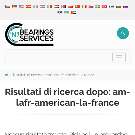
Toggle
navigat
Risultati di ricerca dopo: am-lafr-american-la-france
Risultati di ricerca dopo: am-
lafr-american-la-france
Nessun risultato trovato. Richiedi un preventivo