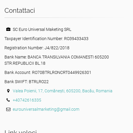
Contattaci
SC Euro Universal Maketing SRL
Taxpayer Identification Number: RO39433433
Registration Number: J4/822/2018
Bank Name: BANCA TRANSILVANIA COMANESTI 605200
STR.REPUBLICII BL.18
Bank Account: RO70BTRLRONCRT0449926301
Bank SWIFT: BTRLRO22
Valea Poienii, 17, Comănești, 605200, Bacău, Romania
+40742616335
eurouniversalmarketing@gmail.com
Link veloci