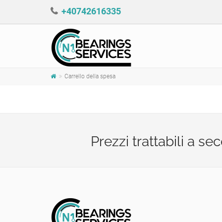
+40742616335
Carrello della spesa
Prezzi trattabili a s