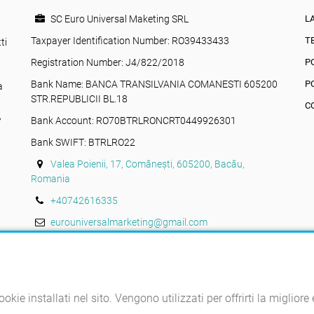
SC Euro Universal Maketing SRL
L
Taxpayer Identification Number: RO39433433
T
ti
Registration Number: J4/822/2018
P
Bank Name: BANCA TRANSILVANIA COMANESTI 605200
P
a
STR.REPUBLICII BL.18
C
,
Bank Account: RO70BTRLRONCRT0449926301
Bank SWIFT: BTRLRO22
Valea Poienii, 17, Comănești, 605200, Bacău,
Romania
+40742616335
eurouniversalmarketing@gmail.com
okie installati nel sito. Vengono utilizzati per offrirti la miglior
© Rulmenți de vânzare 2026. Tutti i diritti riservati.
Sviluppato da TWS.