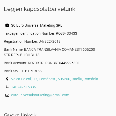
Lépjen kapcsolatba velünk
SC Euro Universal Maketing SRL
Taxpayer Identification Number: RO39433433
Registration Number: J4/822/2018
Bank Name: BANCA TRANSILVANIA COMANESTI 605200
STR.REPUBLICII BL.18
Bank Account: RO70BTRLRONCRT0449926301
Bank SWIFT: BTRLRO22
Valea Poienii, 17, Comănești, 605200, Bacău, Románia
+40742616335
eurouniversalmarketing@gmail.com
Gyors linkek