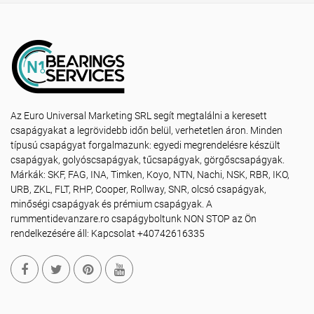
Az Euro Universal Marketing SRL segít megtalálni a keresett
csapágyakat a legrövidebb időn belül, verhetetlen áron. Minden
típusú csapágyat forgalmazunk: egyedi megrendelésre készült
csapágyak, golyóscsapágyak, tűcsapágyak, görgőscsapágyak.
Márkák: SKF, FAG, INA, Timken, Koyo, NTN, Nachi, NSK, RBR, IKO,
URB, ZKL, FLT, RHP, Cooper, Rollway, SNR, olcsó csapágyak,
minőségi csapágyak és prémium csapágyak. A
rummentidevanzare.ro csapágyboltunk NON STOP az Ön
rendelkezésére áll: Kapcsolat +40742616335