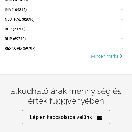
INA (104315)
NEUTRAL (82090)
RBR (73753)
RHP (69712)
REXNORD (59797)
Minden márka
alkudható árak mennyiség és
érték függvényében
Lépjen kapcsolatba velünk