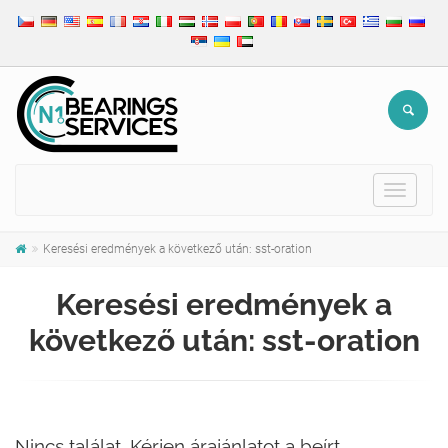
Toggle
navigat
Keresési eredmények a következő után: sst-oration
Keresési eredmények a
következő után: sst-oration
Nincs találat. Kérjen árajánlatot a beírt