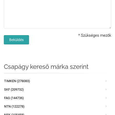
*
Szükséges mezők
Beküldés
Csapágy kereső márka szerint
TIMKEN (278083)
SKF (209732)
FAG (144736)
NTN (122278)
NSK (105458)