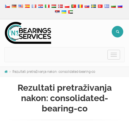
Toggle
navigat
Rezultati pretraživanja nakon: consolidated-bearing-co
Rezultati pretraživanja
nakon: consolidated-
bearing-co