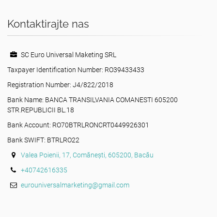
Kontaktirajte nas
SC Euro Universal Maketing SRL
Taxpayer Identification Number: RO39433433
Registration Number: J4/822/2018
Bank Name: BANCA TRANSILVANIA COMANESTI 605200
STR.REPUBLICII BL.18
Bank Account: RO70BTRLRONCRT0449926301
Bank SWIFT: BTRLRO22
Valea Poienii, 17, Comănești, 605200, Bacău
+40742616335
eurouniversalmarketing@gmail.com