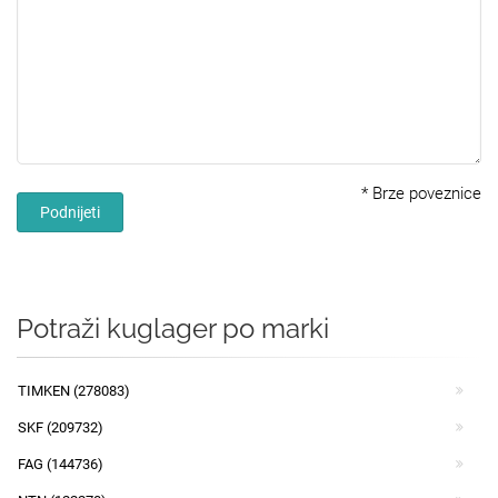
*
Brze poveznice
Podnijeti
Potraži kuglager po marki
TIMKEN (278083)
SKF (209732)
FAG (144736)