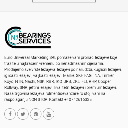
Euro Universal Marketing SRL pomaže vam pronaći ležajeve koje
tražite u najkraćem vremenu po nenadmašnim cijenama.
Prodajemo sve vrste ležajeva: ležajevi po narudžbi, kuglični ležajevi,
igličasti ležajevi, valjkasti ležajevi. Marke: SKF, FAG, INA, Timken,
Koyo, NTN, Nachi, NSK, RBR, IKO, URB, ZKL, FLT, RHP, Cooper,
Rollway, SNR, jeftini ležajevi, kvalitetni ležajevi i premium ležajevi.
Naša trgovina ležajeva rulmentidevanzare.ro stoji vam na
raspolaganju NON STOP: Kontakt +40742616335