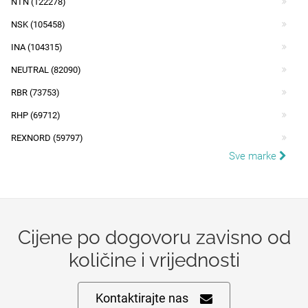
NTN (122278)
NSK (105458)
INA (104315)
NEUTRAL (82090)
RBR (73753)
RHP (69712)
REXNORD (59797)
Sve marke
Cijene po dogovoru zavisno od
količine i vrijednosti
Kontaktirajte nas