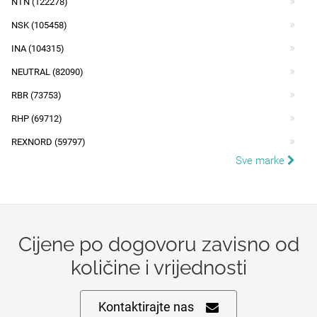
NTN (122278)
NSK (105458)
INA (104315)
NEUTRAL (82090)
RBR (73753)
RHP (69712)
REXNORD (59797)
Sve marke
Cijene po dogovoru zavisno od
količine i vrijednosti
Kontaktirajte nas