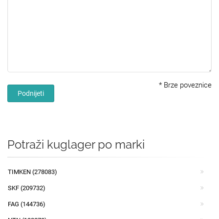
*
Brze poveznice
Podnijeti
Potraži kuglager po marki
TIMKEN (278083)
SKF (209732)
FAG (144736)