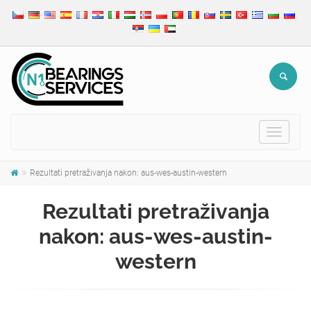
Toggle
navigat
Rezultati pretraživanja nakon: aus-wes-austin-western
Rezultati pretraživanja
nakon: aus-wes-austin-
western