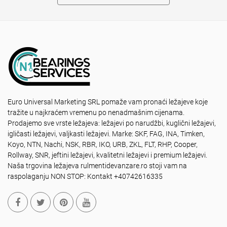
Euro Universal Marketing SRL pomaže vam pronaći ležajeve koje
tražite u najkraćem vremenu po nenadmašnim cijenama.
Prodajemo sve vrste ležajeva: ležajevi po narudžbi, kuglični ležajevi,
igličasti ležajevi, valjkasti ležajevi. Marke: SKF, FAG, INA, Timken,
Koyo, NTN, Nachi, NSK, RBR, IKO, URB, ZKL, FLT, RHP, Cooper,
Rollway, SNR, jeftini ležajevi, kvalitetni ležajevi i premium ležajevi.
Naša trgovina ležajeva rulmentidevanzare.ro stoji vam na
raspolaganju NON STOP: Kontakt +40742616335