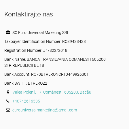
Kontaktirajte nas
SC Euro Universal Maketing SRL
Taxpayer Identification Number: RO39433433
Registration Number: J4/822/2018
Bank Name: BANCA TRANSILVANIA COMANESTI 605200
STR.REPUBLICII BL.18
Bank Account: RO70BTRLRONCRT0449926301
Bank SWIFT: BTRLRO22
Valea Poienii, 17, Comănești, 605200, Bacău
+40742616335
eurouniversalmarketing@gmail.com