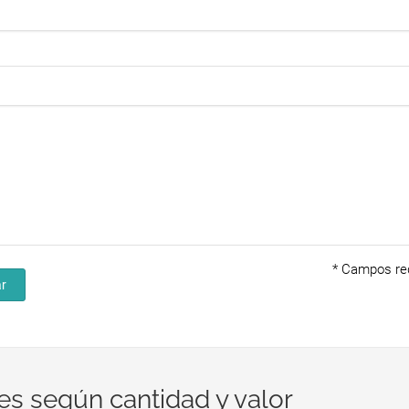
*
Campos req
r
es según cantidad y valor