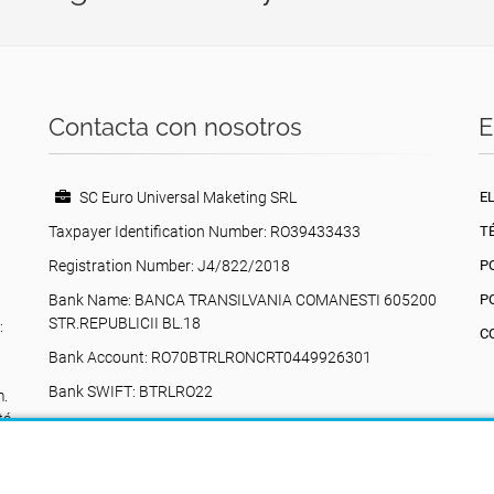
Contacta con nosotros
E
SC Euro Universal Maketing SRL
E
Taxpayer Identification Number: RO39433433
T
Registration Number: J4/822/2018
P
Bank Name: BANCA TRANSILVANIA COMANESTI 605200
P
STR.REPUBLICII BL.18
:
C
Bank Account: RO70BTRLRONCRT0449926301
Bank SWIFT: BTRLRO22
m.
tá
Valea Poienii, 17, Comănești, 605200, Bacău,
Rumania
+40742616335