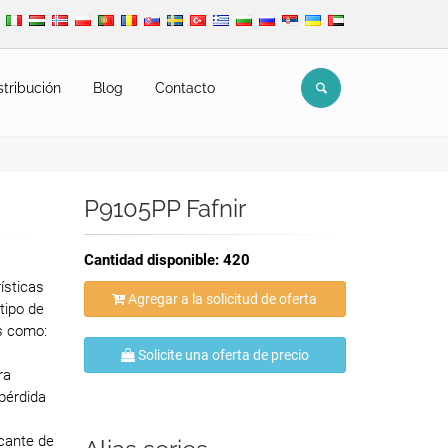
stribución
Blog
Contacto
P9105PP Fafnir
Cantidad disponible: 420
ísticas
Agregar a la solicitud de oferta
 tipo de
es como:
Solicite una oferta de precio
ra
 pérdida
icante de