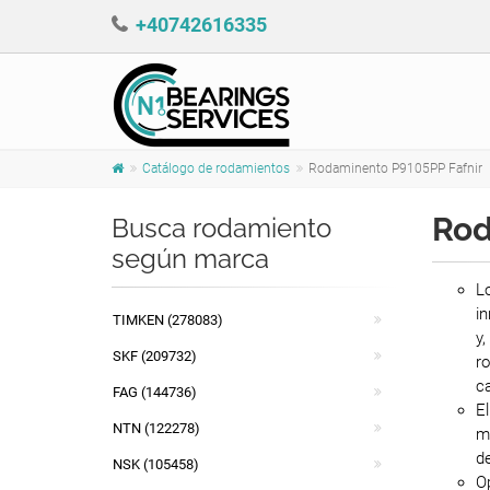
+40742616335
Catálogo de rodamientos
Rodaminento P9105PP Fafnir
Rod
Busca rodamiento
según marca
Lo
in
TIMKEN (278083)
y,
SKF (209732)
ro
ca
FAG (144736)
E
NTN (122278)
me
de
NSK (105458)
Op