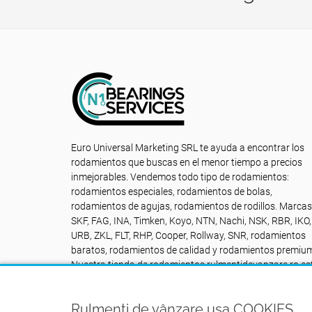
Euro Universal Marketing SRL te ayuda a encontrar los
rodamientos que buscas en el menor tiempo a precios
inmejorables. Vendemos todo tipo de rodamientos:
rodamientos especiales, rodamientos de bolas,
rodamientos de agujas, rodamientos de rodillos. Marcas
SKF, FAG, INA, Timken, Koyo, NTN, Nachi, NSK, RBR, IKO,
URB, ZKL, FLT, RHP, Cooper, Rollway, SNR, rodamientos
baratos, rodamientos de calidad y rodamientos premiu
Nuestra tienda de rodamientos rulmentidevanzare.ro es
a su disposición SIN PARAR: Contacto +40742616335
Rulmenți de vânzare usa COOKIES