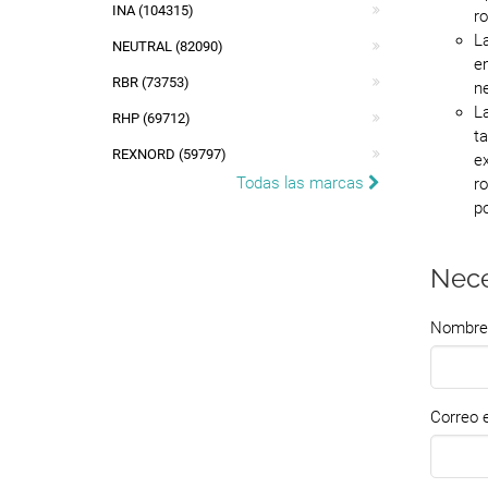
INA (104315)
ro
La
NEUTRAL (82090)
e
RBR (73753)
n
L
RHP (69712)
t
REXNORD (59797)
ex
Todas las marcas
r
po
Nece
Nombre
Correo e