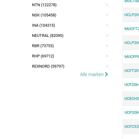
MUCTBL
NTN (122278)
UCLP20
NSK (105458)
INA (104315)
MUCFT2
NEUTRAL (82090)
UCLP20
RBR (73753)
RHP (69712)
MUCPPL
REXNORD (59797)
UCFT20
Alle marken
UCF206
UCECH2
UCP208
UCFCS2