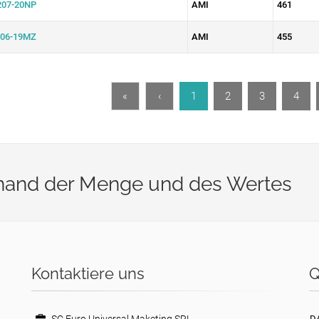
07-20NP
AMI
461
06-19MZ
AMI
455
«
‹
1
2
3
4
nhand der Menge und des Wertes
Kontaktiere uns
Q
D