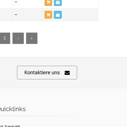
—
—
5
›
»
Kontaktiere uns
uicklinks
AS ZUHAUSE