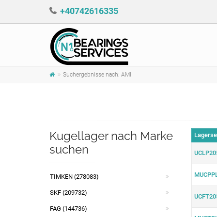
+40742616335
Suchergebnisse nach: AMI
Kugellager nach Marke
Lagerse
suchen
UCLP20
MUCPPL
TIMKEN (278083)
SKF (209732)
UCFT20
FAG (144736)