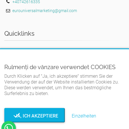
+40742616335
eurouniversalmarketing@gmail.com
Quicklinks
DAS ZUHAUSE
GESCHÄFTSBEDINGUNGEN
Rulmenți de vânzare verwendet COOKIES
DATENSCHUTZ-BESTIMMUNGEN
Durch Klicken auf "Ja, ich akzeptiere" stimmen Sie der
COOKIE-RICHTLINIE
Verwendung der auf der Website installierten Cookies zu.
Diese werden verwendet, um Ihnen das bestmögliche
KONTAKT
Surferlebnis zu bieten.
JA, ICH AKZEPTIERE
Einzelheiten
© Rulmenți de vânzare 2026. Alle Rechte vorbehalten.
Entwickelt
von TWS.