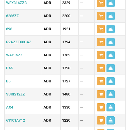
WFX316ZZB
ADR
2329
—
6286ZZ
ADR
2200
—
698
ADR
1921
—
R2AZZT66G47
ADR
1794
—
WAY15ZZ
ADR
1762
—
BA5
ADR
1728
—
B5
ADR
1727
—
SSRI212ZZ
ADR
1480
—
AX4
ADR
1330
—
61901AY12
ADR
1220
—