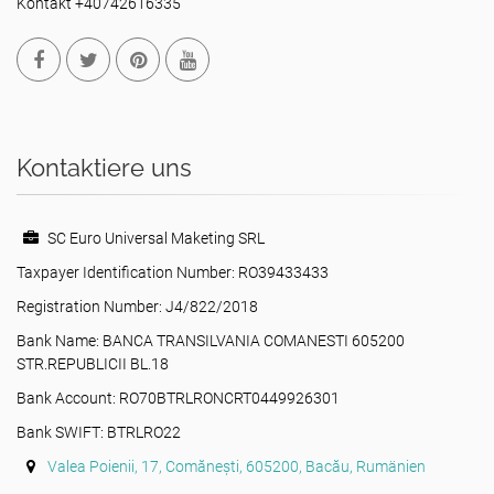
Kontakt +40742616335
Kontaktiere uns
SC Euro Universal Maketing SRL
Taxpayer Identification Number: RO39433433
Registration Number: J4/822/2018
Bank Name: BANCA TRANSILVANIA COMANESTI 605200
STR.REPUBLICII BL.18
Bank Account: RO70BTRLRONCRT0449926301
Bank SWIFT: BTRLRO22
Valea Poienii, 17, Comănești, 605200, Bacău, Rumänien