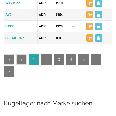
WAY12ZZ
ADR
1210
—
AY7
ADR
1154
—
61900
ADR
1129
—
SFR14HHA7
ADR
1031
—
«
‹
1
2
3
4
5
›
»
Kugellager nach Marke suchen