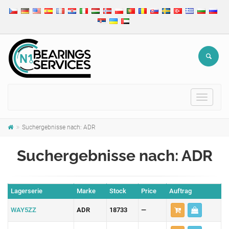
Toggle
navigat
Suchergebnisse nach: ADR
Suchergebnisse nach: ADR
Lagerserie
Marke
Stock
Price
Auftrag
WAY5ZZ
ADR
18733
—