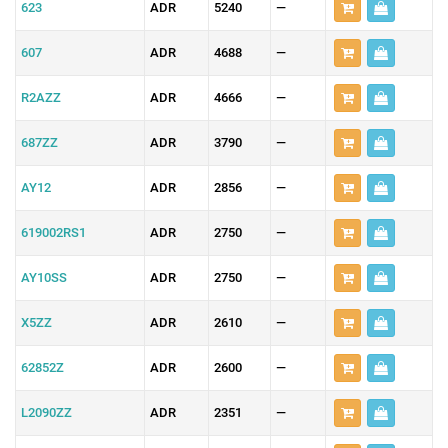
623
ADR
5240
—
607
ADR
4688
—
R2AZZ
ADR
4666
—
687ZZ
ADR
3790
—
AY12
ADR
2856
—
619002RS1
ADR
2750
—
AY10SS
ADR
2750
—
X5ZZ
ADR
2610
—
62852Z
ADR
2600
—
L2090ZZ
ADR
2351
—