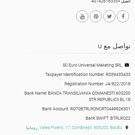
اتصل +40742616335
تواصل مع u
SC Euro Universal Maketing SRL
Taxpayer Identification Number: RO39433433
Registration Number: J4/822/2018
Bank Name: BANCA TRANSILVANIA COMANESTI 605200
STR.REPUBLICII BL.18
Bank Account: RO70BTRLRONCRT0449926301
Bank SWIFT: BTRLRO22
Valea Poienii, 17, Comănești, 605200, Bacău, رومانيا