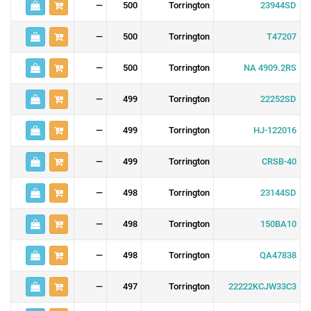
—
500
Torrington
23944SD
—
500
Torrington
T47207
—
500
Torrington
NA 4909.2RS
—
499
Torrington
22252SD
—
499
Torrington
HJ-122016
—
499
Torrington
CRSB-40
—
498
Torrington
23144SD
—
498
Torrington
150BA10
—
498
Torrington
QA47838
—
497
Torrington
22222KCJW33C3