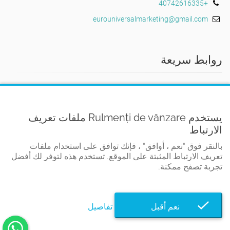
+40742616335
eurouniversalmarketing@gmail.com
روابط سريعة
البيت
الأحكام والشروط
يستخدم Rulmenți de vânzare ملفات تعريف
سياسة الخصوصية
الارتباط
اتفاقية ملفات تعريف الارتباط
بالنقر فوق "نعم ، أوافق" ، فإنك توافق على استخدام ملفات
تعريف الارتباط المثبتة على الموقع. تستخدم هذه لتوفر لك أفضل
اتصل
تجربة تصفح ممكنة.
نعم أقبل
تفاصيل
© Rulmenți de vânzare 2026. كل الحقوق محفوظة.
Developed by
TWS.