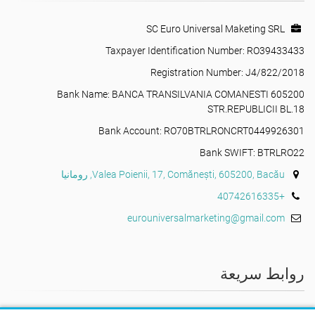
SC Euro Universal Maketing SRL
Taxpayer Identification Number: RO39433433
Registration Number: J4/822/2018
Bank Name: BANCA TRANSILVANIA COMANESTI 605200
STR.REPUBLICII BL.18
Bank Account: RO70BTRLRONCRT0449926301
Bank SWIFT: BTRLRO22
Valea Poienii, 17, Comănești, 605200, Bacău, رومانيا
+40742616335
eurouniversalmarketing@gmail.com
روابط سريعة